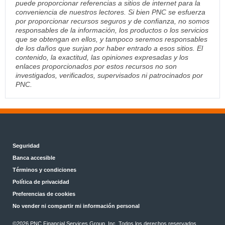
puede proporcionar referencias a sitios de internet para la
conveniencia de nuestros lectores. Si bien PNC se esfuerza
por proporcionar recursos seguros y de confianza, no somos
responsables de la información, los productos o los servicios
que se obtengan en ellos, y tampoco seremos responsables
de los daños que surjan por haber entrado a esos sitios. El
contenido, la exactitud, las opiniones expresadas y los
enlaces proporcionados por estos recursos no son
investigados, verificados, supervisados ni patrocinados por
PNC.
Seguridad
Banca accesible
Términos y condiciones
Política de privacidad
Preferencias de cookies
No vender ni compartir mi información personal
©2026 PNC Financial Services Group, Inc. Todos los derechos reservados.