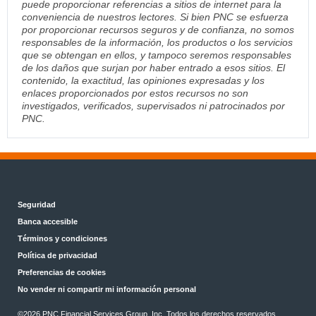
puede proporcionar referencias a sitios de internet para la
conveniencia de nuestros lectores. Si bien PNC se esfuerza
por proporcionar recursos seguros y de confianza, no somos
responsables de la información, los productos o los servicios
que se obtengan en ellos, y tampoco seremos responsables
de los daños que surjan por haber entrado a esos sitios. El
contenido, la exactitud, las opiniones expresadas y los
enlaces proporcionados por estos recursos no son
investigados, verificados, supervisados ni patrocinados por
PNC.
Seguridad
Banca accesible
Términos y condiciones
Política de privacidad
Preferencias de cookies
No vender ni compartir mi información personal
©2026 PNC Financial Services Group, Inc. Todos los derechos reservados.