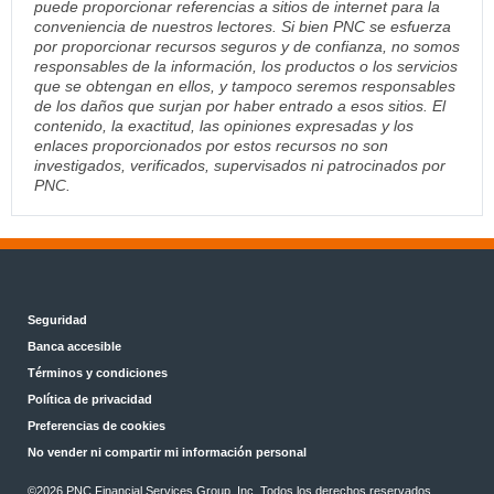
puede proporcionar referencias a sitios de internet para la
conveniencia de nuestros lectores. Si bien PNC se esfuerza
por proporcionar recursos seguros y de confianza, no somos
responsables de la información, los productos o los servicios
que se obtengan en ellos, y tampoco seremos responsables
de los daños que surjan por haber entrado a esos sitios. El
contenido, la exactitud, las opiniones expresadas y los
enlaces proporcionados por estos recursos no son
investigados, verificados, supervisados ni patrocinados por
PNC.
Seguridad
Banca accesible
Términos y condiciones
Política de privacidad
Preferencias de cookies
No vender ni compartir mi información personal
©2026 PNC Financial Services Group, Inc. Todos los derechos reservados.