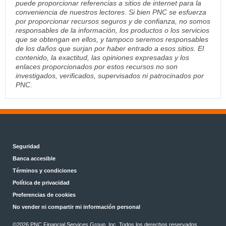
puede proporcionar referencias a sitios de internet para la
conveniencia de nuestros lectores. Si bien PNC se esfuerza
por proporcionar recursos seguros y de confianza, no somos
responsables de la información, los productos o los servicios
que se obtengan en ellos, y tampoco seremos responsables
de los daños que surjan por haber entrado a esos sitios. El
contenido, la exactitud, las opiniones expresadas y los
enlaces proporcionados por estos recursos no son
investigados, verificados, supervisados ni patrocinados por
PNC.
Seguridad
Banca accesible
Términos y condiciones
Política de privacidad
Preferencias de cookies
No vender ni compartir mi información personal
©2026 PNC Financial Services Group, Inc. Todos los derechos reservados.