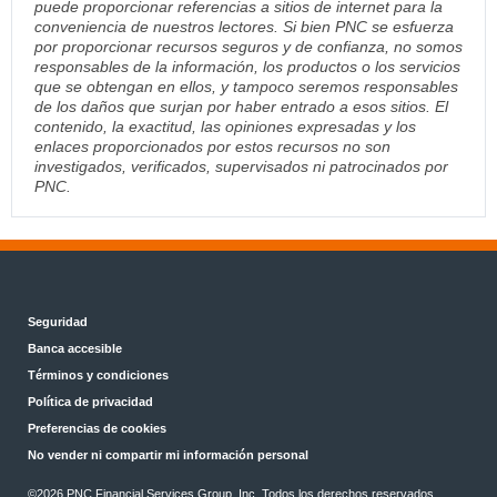
puede proporcionar referencias a sitios de internet para la
conveniencia de nuestros lectores. Si bien PNC se esfuerza
por proporcionar recursos seguros y de confianza, no somos
responsables de la información, los productos o los servicios
que se obtengan en ellos, y tampoco seremos responsables
de los daños que surjan por haber entrado a esos sitios. El
contenido, la exactitud, las opiniones expresadas y los
enlaces proporcionados por estos recursos no son
investigados, verificados, supervisados ni patrocinados por
PNC.
Seguridad
Banca accesible
Términos y condiciones
Política de privacidad
Preferencias de cookies
No vender ni compartir mi información personal
©2026 PNC Financial Services Group, Inc. Todos los derechos reservados.