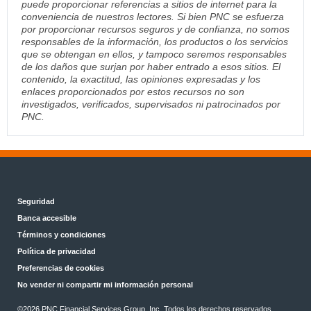
puede proporcionar referencias a sitios de internet para la
conveniencia de nuestros lectores. Si bien PNC se esfuerza
por proporcionar recursos seguros y de confianza, no somos
responsables de la información, los productos o los servicios
que se obtengan en ellos, y tampoco seremos responsables
de los daños que surjan por haber entrado a esos sitios. El
contenido, la exactitud, las opiniones expresadas y los
enlaces proporcionados por estos recursos no son
investigados, verificados, supervisados ni patrocinados por
PNC.
Seguridad
Banca accesible
Términos y condiciones
Política de privacidad
Preferencias de cookies
No vender ni compartir mi información personal
©2026 PNC Financial Services Group, Inc. Todos los derechos reservados.