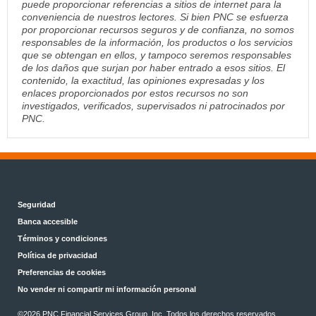
puede proporcionar referencias a sitios de internet para la
conveniencia de nuestros lectores. Si bien PNC se esfuerza
por proporcionar recursos seguros y de confianza, no somos
responsables de la información, los productos o los servicios
que se obtengan en ellos, y tampoco seremos responsables
de los daños que surjan por haber entrado a esos sitios. El
contenido, la exactitud, las opiniones expresadas y los
enlaces proporcionados por estos recursos no son
investigados, verificados, supervisados ni patrocinados por
PNC.
Seguridad
Banca accesible
Términos y condiciones
Política de privacidad
Preferencias de cookies
No vender ni compartir mi información personal
©2026 PNC Financial Services Group, Inc. Todos los derechos reservados.