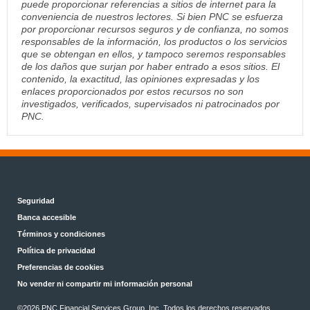
puede proporcionar referencias a sitios de internet para la
conveniencia de nuestros lectores. Si bien PNC se esfuerza
por proporcionar recursos seguros y de confianza, no somos
responsables de la información, los productos o los servicios
que se obtengan en ellos, y tampoco seremos responsables
de los daños que surjan por haber entrado a esos sitios. El
contenido, la exactitud, las opiniones expresadas y los
enlaces proporcionados por estos recursos no son
investigados, verificados, supervisados ni patrocinados por
PNC.
Seguridad
Banca accesible
Términos y condiciones
Política de privacidad
Preferencias de cookies
No vender ni compartir mi información personal
©2026 PNC Financial Services Group, Inc. Todos los derechos reservados.