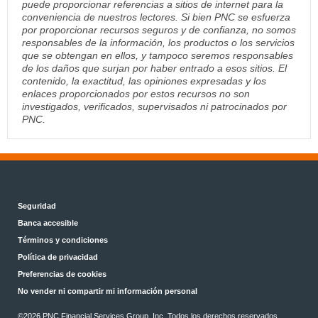
puede proporcionar referencias a sitios de internet para la
conveniencia de nuestros lectores. Si bien PNC se esfuerza
por proporcionar recursos seguros y de confianza, no somos
responsables de la información, los productos o los servicios
que se obtengan en ellos, y tampoco seremos responsables
de los daños que surjan por haber entrado a esos sitios. El
contenido, la exactitud, las opiniones expresadas y los
enlaces proporcionados por estos recursos no son
investigados, verificados, supervisados ni patrocinados por
PNC.
Seguridad
Banca accesible
Términos y condiciones
Política de privacidad
Preferencias de cookies
No vender ni compartir mi información personal
©2026 PNC Financial Services Group, Inc. Todos los derechos reservados.