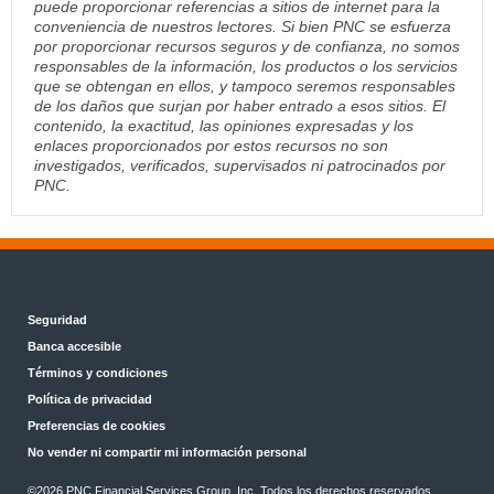
puede proporcionar referencias a sitios de internet para la
conveniencia de nuestros lectores. Si bien PNC se esfuerza
por proporcionar recursos seguros y de confianza, no somos
responsables de la información, los productos o los servicios
que se obtengan en ellos, y tampoco seremos responsables
de los daños que surjan por haber entrado a esos sitios. El
contenido, la exactitud, las opiniones expresadas y los
enlaces proporcionados por estos recursos no son
investigados, verificados, supervisados ni patrocinados por
PNC.
Seguridad
Banca accesible
Términos y condiciones
Política de privacidad
Preferencias de cookies
No vender ni compartir mi información personal
©2026 PNC Financial Services Group, Inc. Todos los derechos reservados.