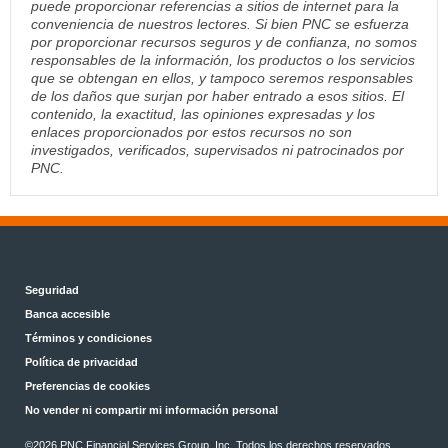
puede proporcionar referencias a sitios de internet para la
conveniencia de nuestros lectores. Si bien PNC se esfuerza
por proporcionar recursos seguros y de confianza, no somos
responsables de la información, los productos o los servicios
que se obtengan en ellos, y tampoco seremos responsables
de los daños que surjan por haber entrado a esos sitios. El
contenido, la exactitud, las opiniones expresadas y los
enlaces proporcionados por estos recursos no son
investigados, verificados, supervisados ni patrocinados por
PNC.
Seguridad
Banca accesible
Términos y condiciones
Política de privacidad
Preferencias de cookies
No vender ni compartir mi información personal
©2026 PNC Financial Services Group, Inc. Todos los derechos reservados.