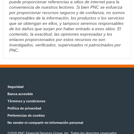
puede proporcionar referencias a sitios de internet para la
conveniencia de nuestros lectores. Si bien PNC se esfuerza
por proporcionar recursos seguros y de confianza, no somos
responsables de la información, los productos o los servicios
que se obtengan en ellos, y tampoco seremos responsables
de los daños que surjan por haber entrado a esos sitios. El
contenido, la exactitud, las opiniones expresadas y los
enlaces proporcionados por estos recursos no son
investigados, verificados, supervisados ni patrocinados por
PNC.
Seguridad
Banca accesible
Términos y condiciones
Política de privacidad
Preferencias de cookies
No vender ni compartir mi información personal
©2026 PNC Financial Services Group, Inc. Todos los derechos reservados.