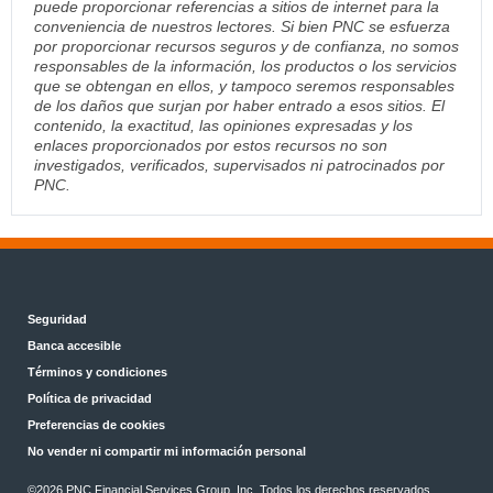
puede proporcionar referencias a sitios de internet para la
conveniencia de nuestros lectores. Si bien PNC se esfuerza
por proporcionar recursos seguros y de confianza, no somos
responsables de la información, los productos o los servicios
que se obtengan en ellos, y tampoco seremos responsables
de los daños que surjan por haber entrado a esos sitios. El
contenido, la exactitud, las opiniones expresadas y los
enlaces proporcionados por estos recursos no son
investigados, verificados, supervisados ni patrocinados por
PNC.
Seguridad
Banca accesible
Términos y condiciones
Política de privacidad
Preferencias de cookies
No vender ni compartir mi información personal
©2026 PNC Financial Services Group, Inc. Todos los derechos reservados.