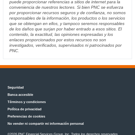
puede proporcionar referencias a sitios de internet para la
conveniencia de nuestros lectores. Si bien PNC se esfuerza
por proporcionar recursos seguros y de confianza, no somos
responsables de la información, los productos o los servicios
que se obtengan en ellos, y tampoco seremos responsables
de los daños que surjan por haber entrado a esos sitios. El
contenido, la exactitud, las opiniones expresadas y los
enlaces proporcionados por estos recursos no son
investigados, verificados, supervisados ni patrocinados por
PNC.
Seguridad
Banca accesible
Términos y condiciones
Política de privacidad
Preferencias de cookies
No vender ni compartir mi información personal
©2026 PNC Financial Services Group, Inc. Todos los derechos reservados.