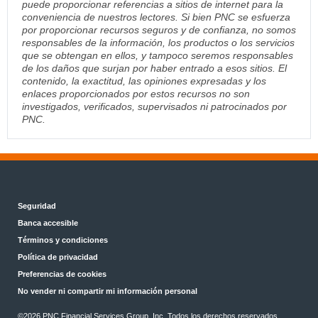
puede proporcionar referencias a sitios de internet para la
conveniencia de nuestros lectores. Si bien PNC se esfuerza
por proporcionar recursos seguros y de confianza, no somos
responsables de la información, los productos o los servicios
que se obtengan en ellos, y tampoco seremos responsables
de los daños que surjan por haber entrado a esos sitios. El
contenido, la exactitud, las opiniones expresadas y los
enlaces proporcionados por estos recursos no son
investigados, verificados, supervisados ni patrocinados por
PNC.
Seguridad
Banca accesible
Términos y condiciones
Política de privacidad
Preferencias de cookies
No vender ni compartir mi información personal
©2026 PNC Financial Services Group, Inc. Todos los derechos reservados.