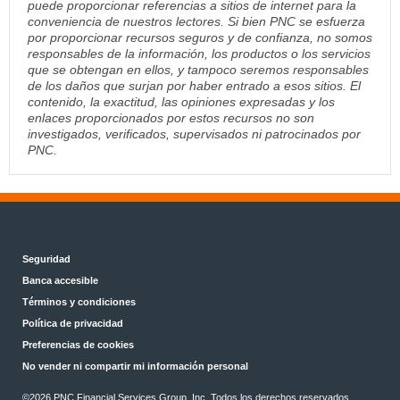
puede proporcionar referencias a sitios de internet para la
conveniencia de nuestros lectores. Si bien PNC se esfuerza
por proporcionar recursos seguros y de confianza, no somos
responsables de la información, los productos o los servicios
que se obtengan en ellos, y tampoco seremos responsables
de los daños que surjan por haber entrado a esos sitios. El
contenido, la exactitud, las opiniones expresadas y los
enlaces proporcionados por estos recursos no son
investigados, verificados, supervisados ni patrocinados por
PNC.
Seguridad
Banca accesible
Términos y condiciones
Política de privacidad
Preferencias de cookies
No vender ni compartir mi información personal
©2026 PNC Financial Services Group, Inc. Todos los derechos reservados.