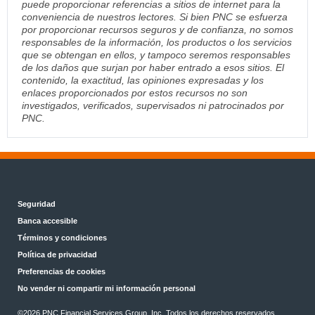
puede proporcionar referencias a sitios de internet para la
conveniencia de nuestros lectores. Si bien PNC se esfuerza
por proporcionar recursos seguros y de confianza, no somos
responsables de la información, los productos o los servicios
que se obtengan en ellos, y tampoco seremos responsables
de los daños que surjan por haber entrado a esos sitios. El
contenido, la exactitud, las opiniones expresadas y los
enlaces proporcionados por estos recursos no son
investigados, verificados, supervisados ni patrocinados por
PNC.
Seguridad
Banca accesible
Términos y condiciones
Política de privacidad
Preferencias de cookies
No vender ni compartir mi información personal
©2026 PNC Financial Services Group, Inc. Todos los derechos reservados.