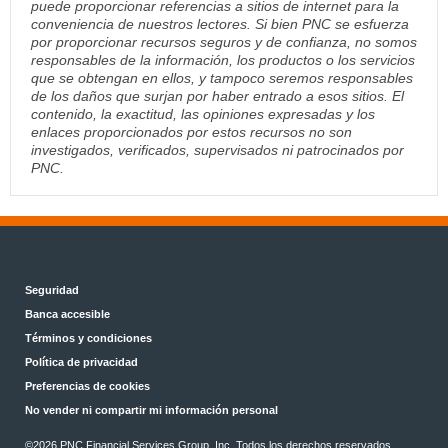
puede proporcionar referencias a sitios de internet para la
conveniencia de nuestros lectores. Si bien PNC se esfuerza
por proporcionar recursos seguros y de confianza, no somos
responsables de la información, los productos o los servicios
que se obtengan en ellos, y tampoco seremos responsables
de los daños que surjan por haber entrado a esos sitios. El
contenido, la exactitud, las opiniones expresadas y los
enlaces proporcionados por estos recursos no son
investigados, verificados, supervisados ni patrocinados por
PNC.
Seguridad
Banca accesible
Términos y condiciones
Política de privacidad
Preferencias de cookies
No vender ni compartir mi información personal
©2026 PNC Financial Services Group, Inc. Todos los derechos reservados.