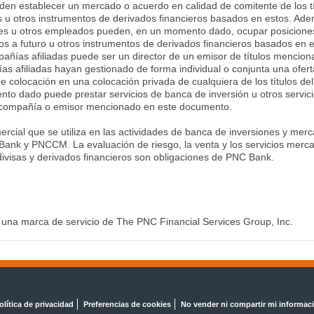
en establecer un mercado o acuerdo en calidad de comitente de los t
s u otros instrumentos de derivados financieros basados en estos. 
iciales u otros empleados pueden, en un momento dado, ocupar posiciones
tos a futuro u otros instrumentos de derivados financieros basados en es
ías afiliadas puede ser un director de un emisor de títulos mencion
afiliadas hayan gestionado de forma individual o conjunta una ofert
de colocación en una colocación privada de cualquiera de los títulos d
nto dado puede prestar servicios de banca de inversión u otros servicio
er compañía o emisor mencionado en este documento.
cial que se utiliza en las actividades de banca de inversiones y merc
ank y PNCCM. La evaluación de riesgo, la venta y los servicios mercan
visas y derivados financieros son obligaciones de PNC Bank.
 una marca de servicio de The PNC Financial Services Group, Inc.
olítica de privacidad
Preferencias de cookies
No vender ni compartir mi informac