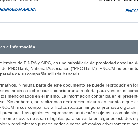
ROGRAMAR AHORA
ENCON
tes e información
iembro de FINRA y SIPC, es una subsidiaria de propiedad absoluta d
da de PNC Bank, National Association (“PNC Bank”). PNCCM no es un ba
separada de su compañía afiliada bancaria.
ormativos. Ninguna parte de este documento se puede reproducir en for
cunstancia se debe usar o considerar una oferta para vender, ni como 
entos mencionados en el mismo. La información contenida en el presen
cisa. Sin embargo, no realizamos declaración alguna en cuanto a que 
 PNCCM ni sus compañías afiliadas realizan ninguna promesa o garantía
l presente. Las opiniones expresadas aquí están sujetas a cambio sin pr
mento quizás no sean elegibles para su venta en algunos estados o p
u valor y rendimientos pueden variar o verse afectados adversamente po