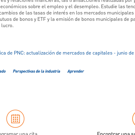
erés y relaciones financieras, las transacciones realizadas por
s económicos sobre el empleo y el desempleo. Estudie las tend
 cambios de las tasas de interés en los mercados municipales 
utuos de bonos y ETF y la emisión de bonos municipales de p
 lucro.
ca de PNC: actualización de mercados de capitales - junio de
cado
Perspectivas de la industria
Aprender
ogramar una cita
Encontrar una s