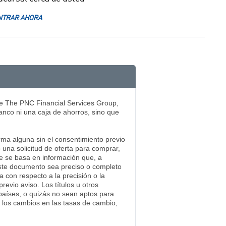
TRAR AHORA
e The PNC Financial Services Group,
nco ni una caja de ahorros, sino que
ma alguna sin el consentimiento previo
una solicitud de oferta para comprar,
te se basa en información que, a
este documento sea preciso o completo
 con respecto a la precisión o la
evio aviso. Los títulos u otros
aíses, o quizás no sean aptos para
r los cambios en las tasas de cambio,