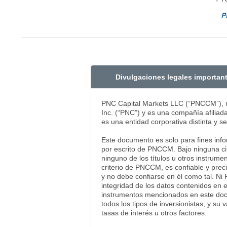
P
Divulgaciones legales importan
PNC Capital Markets LLC (“PNCCM”), m
Inc. (“PNC”) y es una compañía afilia
es una entidad corporativa distinta y 
Este documento es solo para fines inf
por escrito de PNCCM. Bajo ninguna cir
ninguno de los títulos u otros instrum
criterio de PNCCM, es confiable y pre
y no debe confiarse en él como tal. Ni
integridad de los datos contenidos en e
instrumentos mencionados en este docu
todos los tipos de inversionistas, y s
tasas de interés u otros factores.