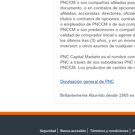
PNCCM o sus compañías afiliadas pued
documento, o en contratos de opcione
afiliadas, accionistas, directores, of
títulos o contratos de opciones, contra
o empleados de PNCCM o de sus compañ
PNCCM o sus predecesores o compañías 
calidad de comprador inicial o agente 
los últimos tres (3) años, y en un mome
inversión u otros asuntos de cualqui
PNC Capital Markets es el nombre comer
PNC a través de sus subsidiarias PNC B
PNCCM. Los productos de cambio de di
Divulgación general de PNC
Brillantemente Aburrido desde 1865 es
Seguridad
Banca accesible
Términos y condiciones
P