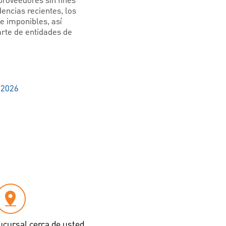
 proveedores sin fines
encias recientes, los
e imponibles, así
arte de entidades de
 2026
ucursal cerca de usted