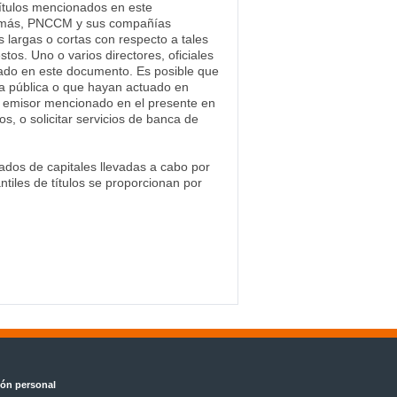
ítulos mencionados en este
Además, PNCCM y sus compañías
 largas o cortas con respecto a tales
tos. Uno o varios directores, oficiales
ado en este documento. Es posible que
a pública o que hayan actuado en
el emisor mencionado en el presente en
s, o solicitar servicios de banca de
ados de capitales llevadas a cabo por
tiles de títulos se proporcionan por
ión personal