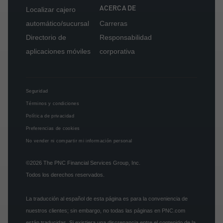
ACERCA DE
Localizar cajero
automático/sucursal
Carreras
Directorio de
Responsabilidad
aplicaciones móviles
corporativa
Seguridad
Términos y condiciones
Política de privacidad
Preferencias de cookies
No vender ni compartir mi información personal
©2026
The PNC Financial Services Group, Inc.
Todos los derechos reservados.
La traducción al español de esta página es para la conveniencia de
nuestros clientes; sin embargo, no todas las páginas en PNC.com
están traducidas. Si existiera una discrepancia entre el contenido de la