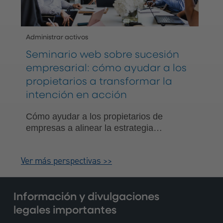
Administrar activos
Seminario web sobre sucesión
empresarial: cómo ayudar a los
propietarios a transformar la
intención en acción
Cómo ayudar a los propietarios de
empresas a alinear la estrategia
empresarial, la ejecución de la
transacción y los resultados de
Ver más perspectivas >>
patrimonio personal mediante un plan de
sucesión viable.
Información y divulgaciones
legales importantes