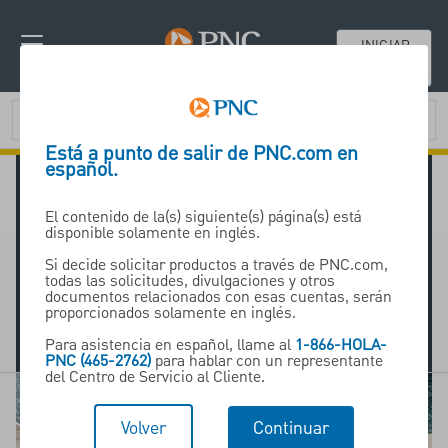
INICIAR
SESIÓN
Está a punto de salir de PNC.com en
español.
¡FirstBank ahora es PNC Bank! Bienvenidos
clientes de FirstBank, obtengan más
El contenido de la(s) siguiente(s) página(s) está
información sobre su transición en nuestro
disponible solamente en inglés.
Centro de Bienvenida
Si decide solicitar productos a través de PNC.com,
Clientes de Internet Cash Management
todas las solicitudes, divulgaciones y otros
(ICM):
Si aún no ha completado su inicio de
documentos relacionados con esas cuentas, serán
proporcionados solamente en inglés.
sesión inicial en PINACLE a través de ICM,
inicie sesión en ICM
primero para completar su
Para asistencia en español, llame al
1-866-HOLA-
configuración.
PNC (465-2762)
para hablar con un representante
del Centro de Servicio al Cliente.
Volver
Continuar