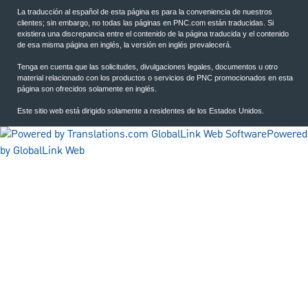
La traducción al español de esta página es para la conveniencia de nuestros
clientes; sin embargo, no todas las páginas en PNC.com están traducidas. Si
existiera una discrepancia entre el contenido de la página traducida y el contenido
de esa misma página en inglés, la versión en inglés prevalecerá.
Tenga en cuenta que las solicitudes, divulgaciones legales, documentos u otro
material relacionado con los productos o servicios de PNC promocionados en esta
página son ofrecidos solamente en inglés.
Este sitio web está dirigido solamente a residentes de los Estados Unidos.
Powered
by GlobalLink Web