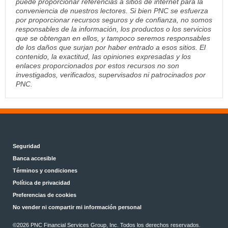
puede proporcionar referencias a sitios de internet para la
conveniencia de nuestros lectores. Si bien PNC se esfuerza
por proporcionar recursos seguros y de confianza, no somos
responsables de la información, los productos o los servicios
que se obtengan en ellos, y tampoco seremos responsables
de los daños que surjan por haber entrado a esos sitios. El
contenido, la exactitud, las opiniones expresadas y los
enlaces proporcionados por estos recursos no son
investigados, verificados, supervisados ni patrocinados por
PNC.
Seguridad
Banca accesible
Términos y condiciones
Política de privacidad
Preferencias de cookies
No vender ni compartir mi información personal
©2026 PNC Financial Services Group, Inc. Todos los derechos reservados.