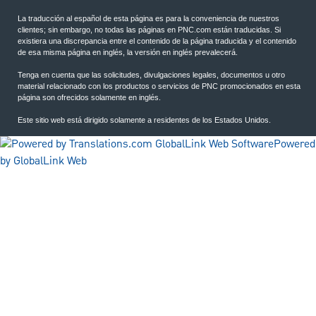
La traducción al español de esta página es para la conveniencia de nuestros
clientes; sin embargo, no todas las páginas en PNC.com están traducidas. Si
existiera una discrepancia entre el contenido de la página traducida y el contenido
de esa misma página en inglés, la versión en inglés prevalecerá.
Tenga en cuenta que las solicitudes, divulgaciones legales, documentos u otro
material relacionado con los productos o servicios de PNC promocionados en esta
página son ofrecidos solamente en inglés.
Este sitio web está dirigido solamente a residentes de los Estados Unidos.
Powered
by GlobalLink Web