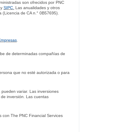
administradas son ofrecidos por PNC
y
SIPC.
Las anualidades y otros
a (Licencia de CA n.° 0B57695).
 Empresas
.
ibe de determinadas compañías de
 persona que no esté autorizada o para
 pueden variar. Las inversiones
 de inversión. Las cuentas
s con The PNC Financial Services