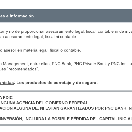
tes e información
ucar y no de proporcionar asesoramiento legal, fiscal, contable ni de 
n asesoramiento legal, fiscal ni contable.
asesor en materia legal, fiscal o contable.
h Management, entre ellas, PNC Bank, PNC Private Bank y PNC Insti
nales “recomendados”.
onistas
: Los productos de corretaje y de seguro:
A FDIC
INGUNA AGENCIA DEL GOBIERNO FEDERAL
GACIÓN ALGUNA DE, NI ESTÁN GARANTIZADOS POR PNC BANK, N
INVERSIÓN, INCLUIDA LA POSIBLE PÉRDIDA DEL CAPITAL INICIA