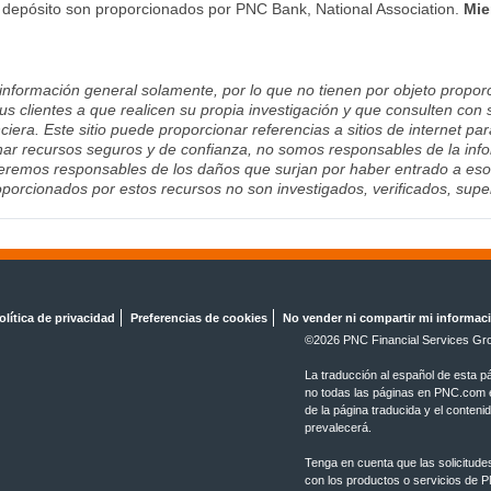
e depósito son proporcionados por PNC Bank, National Association.
Mie
 información general solamente, por lo que no tienen por objeto proporc
us clientes a que realicen su propia investigación y que consulten con 
ciera. Este sitio puede proporcionar referencias a sitios de internet pa
ar recursos seguros y de confianza, no somos responsables de la infor
remos responsables de los daños que surjan por haber entrado a esos si
porcionados por estos recursos no son investigados, verificados, sup
olítica de privacidad
Preferencias de cookies
No vender ni compartir mi informac
©2026 PNC Financial Services Gro
La traducción al español de esta p
no todas las páginas en PNC.com es
de la página traducida y el conteni
prevalecerá.
Tenga en cuenta que las solicitude
con los productos o servicios de 