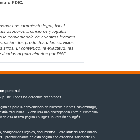
mbro FDIC.
ionar asesoramiento legal, fiscal,
sus asesores financieros y legales
ra la conveniencia de nuestros lectores.
mación, los productos o los servicios
tios. El contenido, la exactitud, las
ervisados ni patrocinados por PNC.
ión personal
up, Inc. Todos los derechos reservados.
ágina es para la conveniencia de nuestros clientes; sin embargo,
tán traducidas. Si existiera una discrepancia entre el contenido
do de esa misma página en inglés, la versión en inglés
s, divulgaciones legales, documentos u otro material relacionado
PNC promocionados en esta página son ofrecidos solamente en