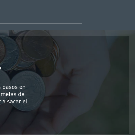
S
s pasos en
y metas de
 a sacar el