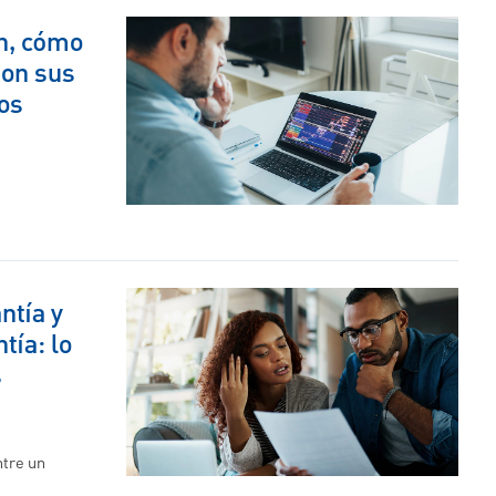
n, cómo
son sus
ios
ntía y
tía: lo
s
ntre un