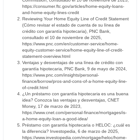
Commission, consultado el 10 de noviembre de 2025,
https://consumer.ftc.gov/articles/home-equity-loans-
and-home-equity-lines-credit
Reviewing Your Home Equity Line of Credit Statement
(Cómo revisar el estado de cuenta de su línea de
crédito con garantía hipotecaria), PNC Bank,
consultado el 10 de noviembre de 2025,
https://www.pnc.com/en/customer-service/home-
equity-customer-service/home-equity-line-of-credit-
statement-overview.html
Ventajas y desventajas de una línea de crédito con
garantía hipotecaria, PNC Bank, 9 de mayo de 2024,
https://www.pnc.com/insights/personal-
finance/borrow/pros-and-cons-of-a-home-equity-line-
of-credit.html
¿Un préstamo con garantía hipotecaria es una buena
idea? Conozca las ventajas y desventajas, CNET
Money, 17 de marzo de 2023,
https://www.cnet.com/personal-finance/mortgages/is-
a-home-equity-loan-a-good-idea/
Préstamo con garantía hipotecaria o HELOC: ¿cuál es
la diferencia? Investopedia, 6 de marzo de 2025,
https://www.investopedia.com/mortgage/heloc/home-