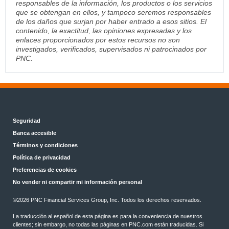
responsables de la información, los productos o los servicios
que se obtengan en ellos, y tampoco seremos responsables
de los daños que surjan por haber entrado a esos sitios. El
contenido, la exactitud, las opiniones expresadas y los
enlaces proporcionados por estos recursos no son
investigados, verificados, supervisados ni patrocinados por
PNC.
Seguridad
Banca accesible
Términos y condiciones
Política de privacidad
Preferencias de cookies
No vender ni compartir mi información personal
©
2026 PNC Financial Services Group, Inc. Todos los derechos reservados.
La traducción al español de esta página es para la conveniencia de nuestros
clientes; sin embargo, no todas las páginas en PNC.com están traducidas. Si