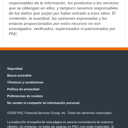
responsables de la información, los productos o los servicios
que se obtengan en ellos, y tampoco seremos responsables
de los daños que surjan por haber entrado a esos sitios. El
contenido, la exactitud, las opiniones expresadas y los
enlaces proporcionados por estos recursos no son
investigados, verificados, supervisados ni patrocinados por
PNC.
Seguridad
Banca accesible
Términos y condiciones
Política de privacidad
Preferencias de cookies
No vender ni compartir mi información personal
©
2026 PNC Financial Services Group, Inc. Todos los derechos reservados.
La traducción al español de esta página es para la conveniencia de nuestros
clientes; sin embargo, no todas las páginas en PNC.com están traducidas. Si