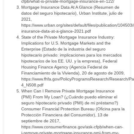
cfpb/what-is-private-mortgage-insurance-en-122/
Mortgage Insurance Data At A Glance (Resumen de
datos del seguro hipotecario), Urban Institute, julio de
2021,
https://www.urban.org/sites/default/files/publication/10450
insurance-data-at-a-glance-2021.pdf
State of the Private Mortgage Insurance Industry:
Implications for U.S. Mortgage Markets and the
Enterprise (Estado de la industria del seguro
hipotecario privado: implicaciones para los mercados
hipotecarios de los EE. UU. y la empresa), Federal
Housing Finance Agency (Agencia Federal de
Financiamiento de la Vivienda), 20 de agosto de 2009,
https://www.fhfa.gov/PolicyProgramsResearch/Research
4_N508.pdf
When Can I Remove Private Mortgage Insurance
(PMI) From My Loan? (¿Cuándo puedo eliminar el
seguro hipotecario privado (PMI) de mi préstamo?)
Consumer Financial Protection Bureau (Oficina para la
Protección Financiera del Consumidor), 13 de
septiembre de 2017,
https://www.consumerfinance.gov/ask-cfpb/when-can-
i-remove-private-mortgage-insurance-pmi-from-my-