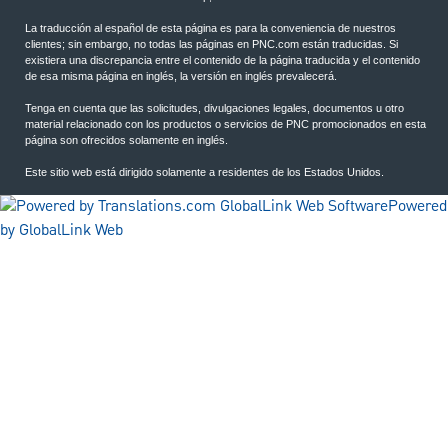
La traducción al español de esta página es para la conveniencia de nuestros
clientes; sin embargo, no todas las páginas en PNC.com están traducidas. Si
existiera una discrepancia entre el contenido de la página traducida y el contenido
de esa misma página en inglés, la versión en inglés prevalecerá.
Tenga en cuenta que las solicitudes, divulgaciones legales, documentos u otro
material relacionado con los productos o servicios de PNC promocionados en esta
página son ofrecidos solamente en inglés.
Este sitio web está dirigido solamente a residentes de los Estados Unidos.
Powered
by GlobalLink Web