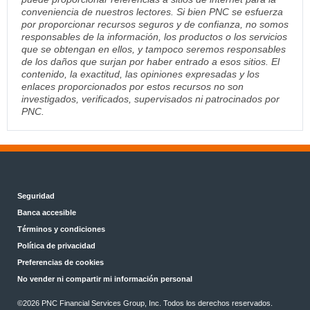
conveniencia de nuestros lectores. Si bien PNC se esfuerza
por proporcionar recursos seguros y de confianza, no somos
responsables de la información, los productos o los servicios
que se obtengan en ellos, y tampoco seremos responsables
de los daños que surjan por haber entrado a esos sitios. El
contenido, la exactitud, las opiniones expresadas y los
enlaces proporcionados por estos recursos no son
investigados, verificados, supervisados ni patrocinados por
PNC.
Seguridad
Banca accesible
Términos y condiciones
Política de privacidad
Preferencias de cookies
No vender ni compartir mi información personal
©2026 PNC Financial Services Group, Inc. Todos los derechos reservados.