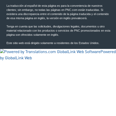
La traducción al español de esta página es para la conveniencia de nuestros
clientes; sin embargo, no todas las páginas en PNC.com están traducidas. Si
existiera una discrepancia entre el contenido de la página traducida y el contenido
de esa misma página en inglés, la versión en inglés prevalecerá.
Tenga en cuenta que las solicitudes, divulgaciones legales, documentos u otro
material relacionado con los productos o servicios de PNC promocionados en esta
página son ofrecidos solamente en inglés.
Este sitio web está dirigido solamente a residentes de los Estados Unidos.
Powered
by GlobalLink Web