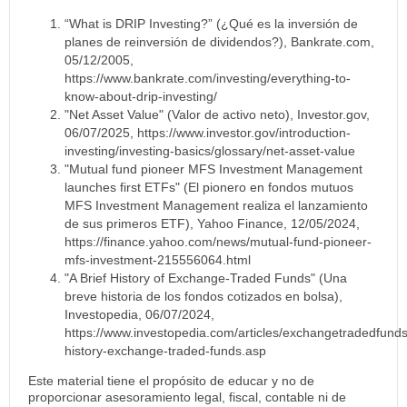
“What is DRIP Investing?” (¿Qué es la inversión de
planes de reinversión de dividendos?), Bankrate.com,
05/12/2005,
https://www.bankrate.com/investing/everything-to-
know-about-drip-investing/
"Net Asset Value" (Valor de activo neto), Investor.gov,
06/07/2025, https://www.investor.gov/introduction-
investing/investing-basics/glossary/net-asset-value
"Mutual fund pioneer MFS Investment Management
launches first ETFs" (El pionero en fondos mutuos
MFS Investment Management realiza el lanzamiento
de sus primeros ETF), Yahoo Finance, 12/05/2024,
https://finance.yahoo.com/news/mutual-fund-pioneer-
mfs-investment-215556064.html
"A Brief History of Exchange-Traded Funds" (Una
breve historia de los fondos cotizados en bolsa),
Investopedia, 06/07/2024,
https://www.investopedia.com/articles/exchangetradedfunds/
history-exchange-traded-funds.asp
Este material tiene el propósito de educar y no de
proporcionar asesoramiento legal, fiscal, contable ni de