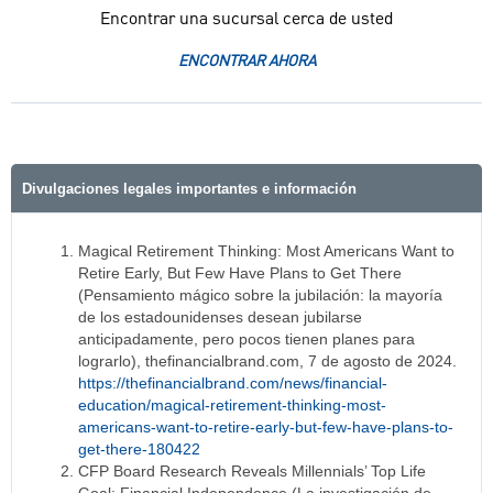
Encontrar una sucursal cerca de usted
ENCONTRAR AHORA
Divulgaciones legales importantes e información
Magical Retirement Thinking: Most Americans Want to
Retire Early, But Few Have Plans to Get There
(Pensamiento mágico sobre la jubilación: la mayoría
de los estadounidenses desean jubilarse
anticipadamente, pero pocos tienen planes para
lograrlo), thefinancialbrand.com, 7 de agosto de 2024.
https://thefinancialbrand.com/news/financial-
education/magical-retirement-thinking-most-
americans-want-to-retire-early-but-few-have-plans-to-
get-there-180422
CFP Board Research Reveals Millennials’ Top Life
Goal: Financial Independence (La investigación de