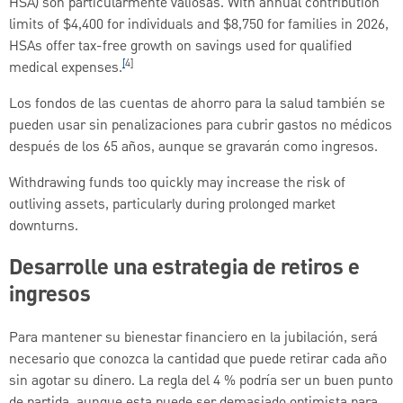
HSA) son particularmente valiosas. With annual contribution
limits of $4,400 for individuals and $8,750 for families in 2026,
HSAs offer tax-free growth on savings used for qualified
[
4]
medical expenses.
Los fondos de las cuentas de ahorro para la salud también se
pueden usar sin penalizaciones para cubrir gastos no médicos
después de los 65 años, aunque se gravarán como ingresos.
Withdrawing funds too quickly may increase the risk of
outliving assets, particularly during prolonged market
downturns.
Desarrolle una estrategia de retiros e
ingresos
Para mantener su bienestar financiero en la jubilación, será
necesario que conozca la cantidad que puede retirar cada año
sin agotar su dinero. La regla del 4 % podría ser un buen punto
de partida, aunque esta puede ser demasiado optimista para