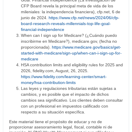
CFP Board revela la principal meta de vida de los
mileniales: la independencia financiera), cfp.net, 6 de
junio de 2024.
https://www.cfp.net/news/2024/06/cfp-
board-research-reveals-millennials-top-life-goal-
financial-independence
When can I sign up for Medicare? (¿Cuándo puedo
inscribirme en Medicare?), medicare.gov, (fecha no
proporcionada).
https://www.medicare.gov/basics/get-
started-with-medicare/sign-up/when-can-i-sign-up-for-
medicare
HSA contribution limits and eligibility rules for 2025 and
2026, fidelity.com, August, 26, 2025.
https://www.fidelity.com/learning-center/smart-
money/hsa-contribution-limits
Las leyes y regulaciones tributarias están sujetas a
cambios, y es posible que el impacto de dichos
cambios sea significativo. Los clientes deben consultar
con un profesional en impuestos calificado con
respecto a su situación específica.
Este material tiene el propósito de educar y no de
proporcionar asesoramiento legal, fiscal, contable ni de