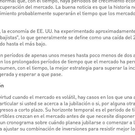
normal que, con el tiempo, haya períodos de crecimiento eco
cuperación del mercado. La buena noticia es que la historia n
ecimiento probablemente superarán el tiempo que los mercad
, la economía de EE. UU. ha experimentado aproximadamente
jistas”, lo que generalmente se define como una caída del 2
do hasta el más bajo.
 en períodos de apenas unos meses hasta poco menos de dos a
n los prolongados períodos de tiempo que el mercado ha pe
esumen, con el tiempo, la mejor estrategia para superar la in
gerada y esperar a que pase.
ón
virtud cuando el mercado es volátil, hay casos en los que una
articular si usted se acerca a la jubilación o si, por alguna ot
gresos a corto plazo. Su horizonte temporal es el período de 
ertibles crezcan en el mercado antes de que necesite disponer
r un cronograma sobre cuándo planea jubilarse o comenzar a l
a ajustar su combinación de inversiones para resistir mejor l