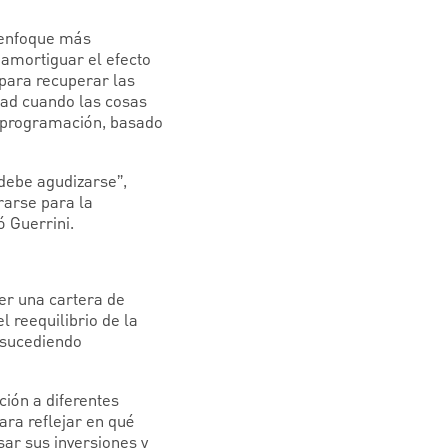
n enfoque más
 amortiguar el efecto
 para recuperar las
dad cuando las cosas
e programación, basado
 debe agudizarse”,
rarse para la
ó Guerrini.
er una cartera de
l reequilibrio de la
 sucediendo
ción a diferentes
ara reflejar en qué
sar sus inversiones y