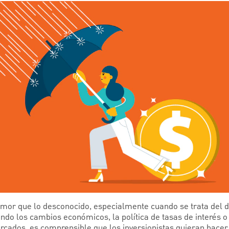
or que lo desconocido, especialmente cuando se trata del di
ando los cambios económicos, la política de tasas de interés o
rcados, es comprensible que los inversionistas quieran hacer 