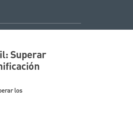
il: Superar
nificación
perar los