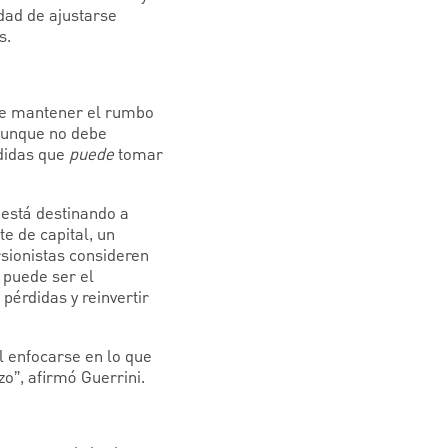
idad de ajustarse
s.
que mantener el rumbo
Aunque no debe
edidas que
puede
tomar
 está destinando a
e de capital, un
sionistas consideren
 puede ser el
pérdidas y reinvertir
l enfocarse en lo que
zo”, afirmó Guerrini.