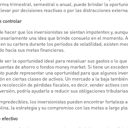
forma trimestral, semestral o anual, puede brindar la oportun
levar por decisiones reactivas o por las distracciones externa
e controlar
 hacer que los inversionistas se sientan impotentes y, aun
necesariamente una idea que brinde consuelo en el momento. 
 en su cartera durante los períodos de volatilidad, existen m
 hacia sus metas financieras.
 ser la oportunidad ideal para reevaluar sus gastos o lo que
cuentas de ahorro o fondos money market. Si tiene un excedent
to puede representar una oportunidad para que algunos inver
ón en ciertas clases de activos. Un mercado a la baja también
recolección de pérdidas fiscales, es decir, vender activos con 
ersión, podría ayudarle a reducir sus obligaciones tributarias
predecibles, los inversionistas pueden encontrar fortaleza a
iplina, la estrategia y su compromiso con las metas a largo pla
 efectivo