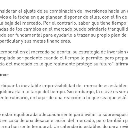
onsiderar el ajuste de su combinación de inversiones hacia u
ios a la fecha en que planean disponer de ellas, con el fin de
la baja del mercado. Por el contrario, saber que tiene tiempo
vadas de los cambios en el mercado puede brindarle tranquili
ede ser fundamental para ayudarle a trazar su propio plan d
 particular y sus metas financieras.
temporal en el mercado se acorta, su estrategia de inversión
propiado ser paciente cuando el tiempo lo permite, pero prepa
ncia del mercado es lo que realmente protege su futuro”, afirm
onar
tiguar la inevitable imprevisibilidad del mercado es establec
quilibrarla a lo largo del tiempo. Sin embargo, la clave es ver e
to rutinario, en lugar de una reacción a lo que sea que esté
e estar equilibrada adecuadamente para evitar la sobreexposi
vos en caso de una desaceleración del mercado, pero también p
 a su horizonte temporal. Un calendario establecido para revi