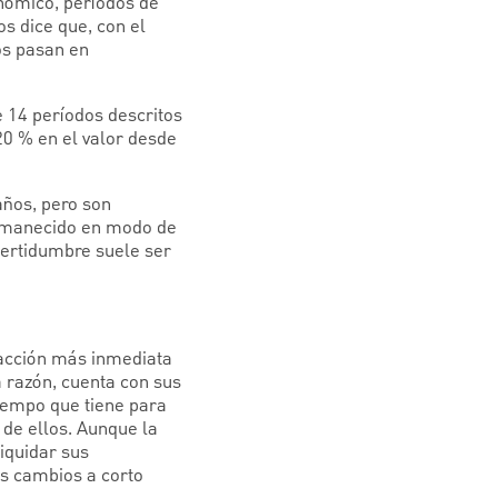
nómico, períodos de
os dice que, con el
os pasan en
 14 períodos descritos
0 % en el valor desde
ños, pero son
rmanecido en modo de
certidumbre suele ser
 acción más inmediata
ra razón, cuenta con sus
tiempo que tiene para
 de ellos. Aunque la
iquidar sus
os cambios a corto