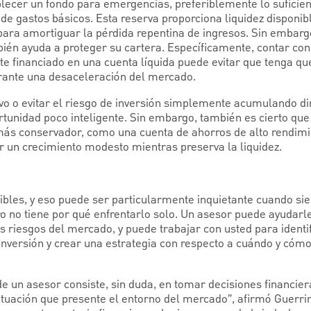
blecer un fondo para emergencias, preferiblemente lo suficien
de gastos básicos. Esta reserva proporciona liquidez disponib
para amortiguar la pérdida repentina de ingresos. Sin embarg
ién ayuda a proteger su cartera. Específicamente, contar con
 financiado en una cuenta líquida puede evitar que tenga que
rante una desaceleración del mercado.
vo o evitar el riesgo de inversión simplemente acumulando d
tunidad poco inteligente. Sin embargo, también es cierto que 
más conservador, como una cuenta de ahorros de alto rendimi
 un crecimiento modesto mientras preserva la liquidez.
les, y eso puede ser particularmente inquietante cuando sie
ro no tiene por qué enfrentarlo solo. Un asesor puede ayudarle
s riesgos del mercado, y puede trabajar con usted para identi
 inversión y crear una estrategia con respecto a cuándo y cóm
e un asesor consiste, sin duda, en tomar decisiones financier
ituación que presente el entorno del mercado”, afirmó Guerrin