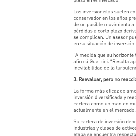
plazo en el mercado.
Los inversionistas suelen c
conservador en los años prev
de un posible movimiento a 
pérdidas a corto plazo deri
se complican. Un asesor pu
en su situación de inversión
“A medida que su horizonte 
afirmó Guerrini. “Resulta a
inevitabilidad de la turbule
3. Reevaluar, pero no reacci
La forma más eficaz de amor
inversión diversificada y ree
cartera como un mantenimien
actualmente en el mercado.
Su cartera de inversión deb
industrias y clases de acti
etapa se encuentra respecto