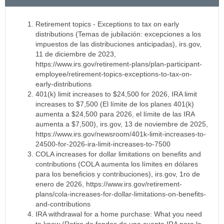
Retirement topics - Exceptions to tax on early
distributions (Temas de jubilación: excepciones a los
impuestos de las distribuciones anticipadas), irs.gov,
11 de diciembre de 2023,
https://www.irs.gov/retirement-plans/plan-participant-
employee/retirement-topics-exceptions-to-tax-on-
early-distributions
401(k) limit increases to $24,500 for 2026, IRA limit
increases to $7,500 (El límite de los planes 401(k)
aumenta a $24,500 para 2026, el límite de las IRA
aumenta a $7,500), irs.gov, 13 de noviembre de 2025,
https://www.irs.gov/newsroom/401k-limit-increases-to-
24500-for-2026-ira-limit-increases-to-7500
COLA increases for dollar limitations on benefits and
contributions (COLA aumenta los límites en dólares
para los beneficios y contribuciones), irs.gov, 1ro de
enero de 2026, https://www.irs.gov/retirement-
plans/cola-increases-for-dollar-limitations-on-benefits-
and-contributions
IRA withdrawal for a home purchase: What you need
to know (Retiro de fondos de una cuenta IRA para la