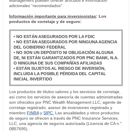
Management pueden ofrecer artículos e información
adicionales “recomendados”.
Información importante para inversionistas
: Los
productos de corretaje y de seguro:
• NO ESTÁN ASEGURADOS POR LA FDIC
• NO ESTÁN ASEGURADOS POR NINGUNA AGENCIA
DEL GOBIERNO FEDERAL
• NO SON UN DEPÓSITO NI OBLIGACIÓN ALGUNA
DE, NI ESTÁN GARANTIZADOS POR PNC BANK, N.A.
O NINGUNA DE SUS COMPAÑÍAS AFILIADAS
• ESTÁN SUJETOS AL RIESGO DE INVERSIÓN,
INCLUIDA LA POSIBLE PÉRDIDA DEL CAPITAL
INICIAL INVERTIDO
Los productos de títulos valores y los servicios de corretaje,
así como los servicios de asesoría de cuentas administradas
son ofrecidos por PNC Wealth Management LLC, agente de
corretaje registrado, asesor de inversiones registrado y
miembro
FINRA
y
SIPC.
Las anualidades y otros productos
de seguro se ofrecen a través de PNC Insurance Services,
LLC, una agencia de seguros autorizada (Licencia de CA n.°
0B57695).