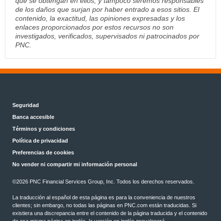
que se obtengan en ellos, y tampoco seremos responsables
de los daños que surjan por haber entrado a esos sitios. El
contenido, la exactitud, las opiniones expresadas y los
enlaces proporcionados por estos recursos no son
investigados, verificados, supervisados ni patrocinados por
PNC.
Seguridad
Banca accesible
Términos y condiciones
Política de privacidad
Preferencias de cookies
No vender ni compartir mi información personal
©
2026 PNC Financial Services Group, Inc. Todos los derechos reservados.
La traducción al español de esta página es para la conveniencia de nuestros
clientes; sin embargo, no todas las páginas en PNC.com están traducidas. Si
existiera una discrepancia entre el contenido de la página traducida y el contenido
de esa misma página en inglés, la versión en inglés prevalecerá.