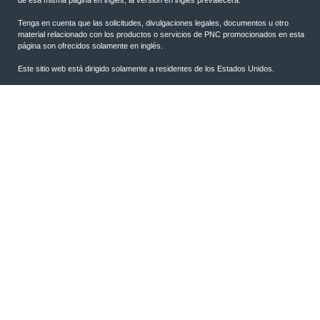
Tenga en cuenta que las solicitudes, divulgaciones legales, documentos u otro
material relacionado con los productos o servicios de PNC promocionados en esta
página son ofrecidos solamente en inglés.
Este sitio web está dirigido solamente a residentes de los Estados Unidos.