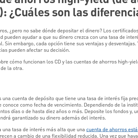
: ¿Cuáles son las diferenci
s, ¿pero no sabe dónde depositar el dinero? Los certificados 
ld pueden ayudar a que su dinero crezca con una tasa de inte
l. Sin embargo, cada opción tiene sus ventajas y desventajas
ias pueden afectar su decisión.
obre cómo funcionan los CD y las cuentas de ahorros high-yiel
de la otra.
 una cuenta de depósito que tiene una tasa de interés fija p
e conoce como fecha de vencimiento. Dependiendo de la institu
tos días o de hasta diez años o más. Deposite los fondos y, u
endrá garantizado su dinero además del interés.
a una tasa de interés más alta que una
cuenta de ahorros est
frecen a cambio de una flexibilidad reducida. Una vez que hay