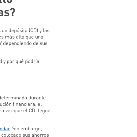
as?
de depósito (CD) y las
rés más alta que una
. Y dependiendo de sus
d y por qué podría
redeterminada durante
ción financiera, el
na vez que el CD llegue
ándar
. Sin embargo,
a colocado sus ahorros