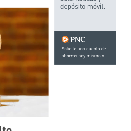
depósito móvil.
Solicite una cuenta de
ahorros hoy mismo
lto