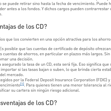
o se puede retirar sino hasta la fecha de vencimiento. Puede 
der antes a los fondos. Y dichos cargos pueden contrarrestar 
o.
ntajas de los CD?
ios que los convierten en una opción atractiva para los ahorro
Es posible que las cuentas de certificado de depósito ofrezca
s cuentas de ahorros, en particular en plazos más largos. Si
omar una decisión.
 asegurado la tasa de un CD, esta será fija. Eso significa que
importar si las tasas bajan o suben, lo que brinda cierta estab
 del mercado.
egidos por la Federal Deposit Insurance Corporation (FDIC) y
[1]
vencimiento
. Para quienes tienen una menor tolerancia al 
ificar su cartera sin ningún riesgo adicional.
esventajas de los CD?