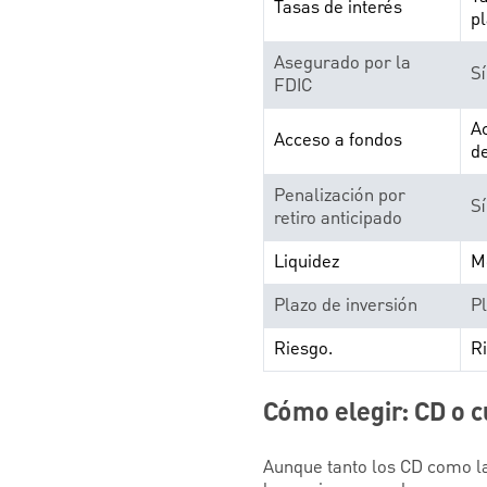
Tasas de interés
p
Asegurado por la
Sí
FDIC
Ac
Acceso a fondos
d
Penalización por
Sí
retiro anticipado
Liquidez
M
Plazo de inversión
Pl
Riesgo.
R
Cómo elegir: CD o c
Aunque tanto los CD como la