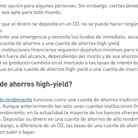
te opción para algunas personas. Sin embargo, ciertas desv
o sea apta para todo mundo.
 que el dinero se deposita en un CD, no se puede hacer ningún 
o.
senta una emergencia y necesita los fondos de inmediato, saca
a cuenta de ahorros o una cuenta de ahorros high-yield.
 instituciones financieras requieren depósitos mínimos para l
tén fuera del alcance, dependiendo del monto y de sus ahorros
i se producen cambios en el mercado o las tasas de interés ba
e en una cuenta de ahorros high-yield o una cuenta de invers
de ahorros high-yield?
to rendimiento
funciona como una cuenta de ahorros tradicion
. Aunque anteriormente tan solo unas cuantas instituciones fi
rendimiento, en la actualidad la mayoría de los bancos ofrec
. Depositar su dinero en una cuenta de ahorros de alto rendi
bargo, a diferencia de un CD, las tasas de una cuenta de ahor
en subir o bajar.