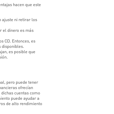
entajas hacen que este
ajuste ni retirar los
r el dinero es más
os CD. Entonces, es
 disponibles.
jan, es posible que
ión.
al, pero puede tener
nancieras ofrecían
en dichas cuentas como
miento puede ayudar a
ros de alto rendimiento