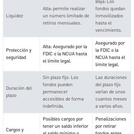
Baja: Los
Alta: permite realizar
fondos quedan
Liquidez
un número limitado de
inmovilizados
retiros mensuales.
hasta el
vencimiento.
Asegurado por
Alta: Asegurado por la
Protección y
la FDIC o la
FDIC o la NCUA hasta
seguridad
NCUA hasta el
el límite legal.
límite legal.
Sin plazo fijo. Los
Las duraciones
fondos pueden
del plazo fijo
Duración del
permanecer
varían de unos
plazo
accesibles de forma
cuantos meses
indefinida.
a varios años.
Posibles cargos por
Penalizaciones
tener un saldo inferior
por retirar
Cargos y
al saldo mínimo o
fondos antes