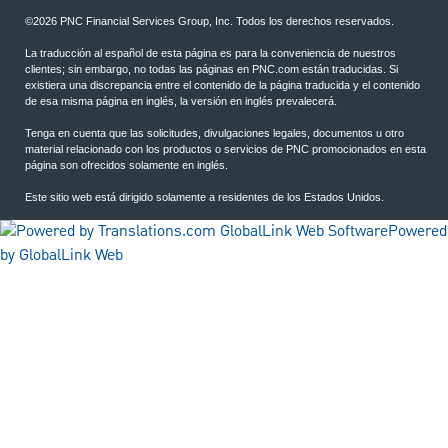
©2026 PNC Financial Services Group, Inc. Todos los derechos reservados.
La traducción al español de esta página es para la conveniencia de nuestros
clientes; sin embargo, no todas las páginas en PNC.com están traducidas. Si
existiera una discrepancia entre el contenido de la página traducida y el contenido
de esa misma página en inglés, la versión en inglés prevalecerá.
Tenga en cuenta que las solicitudes, divulgaciones legales, documentos u otro
material relacionado con los productos o servicios de PNC promocionados en esta
página son ofrecidos solamente en inglés.
Este sitio web está dirigido solamente a residentes de los Estados Unidos.
Powered
by GlobalLink Web