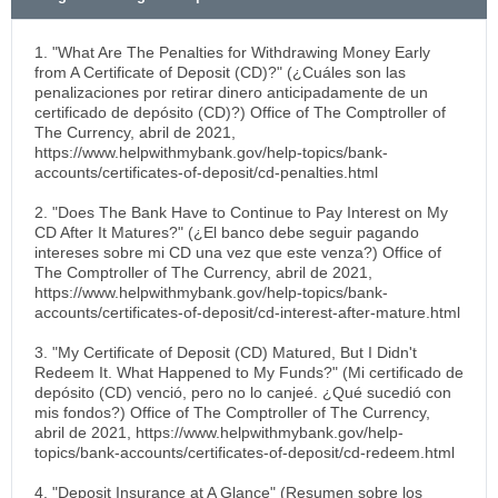
1. "What Are The Penalties for Withdrawing Money Early
from A Certificate of Deposit (CD)?" (¿Cuáles son las
penalizaciones por retirar dinero anticipadamente de un
certificado de depósito (CD)?) Office of The Comptroller of
The Currency, abril de 2021,
https://www.helpwithmybank.gov/help-topics/bank-
accounts/certificates-of-deposit/cd-penalties.html
2. "Does The Bank Have to Continue to Pay Interest on My
CD After It Matures?" (¿El banco debe seguir pagando
intereses sobre mi CD una vez que este venza?) Office of
The Comptroller of The Currency, abril de 2021,
https://www.helpwithmybank.gov/help-topics/bank-
accounts/certificates-of-deposit/cd-interest-after-mature.html
3. "My Certificate of Deposit (CD) Matured, But I Didn't
Redeem It. What Happened to My Funds?" (Mi certificado de
depósito (CD) venció, pero no lo canjeé. ¿Qué sucedió con
mis fondos?) Office of The Comptroller of The Currency,
abril de 2021, https://www.helpwithmybank.gov/help-
topics/bank-accounts/certificates-of-deposit/cd-redeem.html
4. "Deposit Insurance at A Glance" (Resumen sobre los