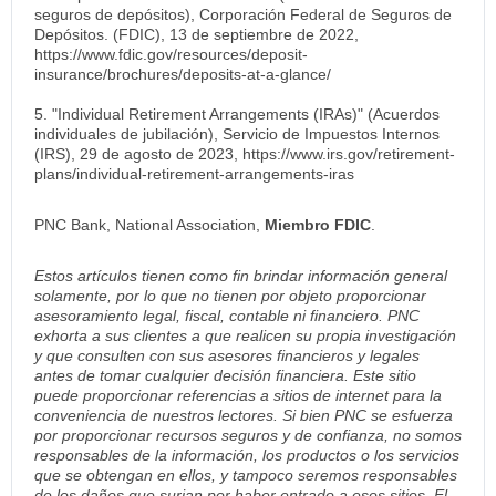
seguros de depósitos), Corporación Federal de Seguros de
Depósitos. (FDIC), 13 de septiembre de 2022,
https://www.fdic.gov/resources/deposit-
insurance/brochures/deposits-at-a-glance/
5. "Individual Retirement Arrangements (IRAs)" (Acuerdos
individuales de jubilación), Servicio de Impuestos Internos
(IRS), 29 de agosto de 2023, https://www.irs.gov/retirement-
plans/individual-retirement-arrangements-iras
PNC Bank, National Association,
Miembro FDIC
.
Estos artículos tienen como fin brindar información general
solamente, por lo que no tienen por objeto proporcionar
asesoramiento legal, fiscal, contable ni financiero. PNC
exhorta a sus clientes a que realicen su propia investigación
y que consulten con sus asesores financieros y legales
antes de tomar cualquier decisión financiera. Este sitio
puede proporcionar referencias a sitios de internet para la
conveniencia de nuestros lectores. Si bien PNC se esfuerza
por proporcionar recursos seguros y de confianza, no somos
responsables de la información, los productos o los servicios
que se obtengan en ellos, y tampoco seremos responsables
de los daños que surjan por haber entrado a esos sitios. El