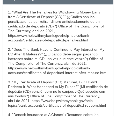
1. "What Are The Penalties for Withdrawing Money Early
from A Certificate of Deposit (CD)?" (¿Cuáles son las
penalizaciones por retirar dinero anticipadamente de un
certificado de depósito (CD)?) Office of The Comptroller of
The Currency, abril de 2021,
https://www.helpwithmybank.gov/help-topics/bank-
accounts/certificates-of-deposit/cd-penalties.html
2. "Does The Bank Have to Continue to Pay Interest on My
CD After It Matures?" (¿El banco debe seguir pagando
intereses sobre mi CD una vez que este venza?) Office of
The Comptroller of The Currency, abril de 2021,
https://www.helpwithmybank.gov/help-topics/bank-
accounts/certificates-of-deposit/cd-interest-after-mature.html
3. "My Certificate of Deposit (CD) Matured, But I Didn't
Redeem It. What Happened to My Funds?" (Mi certificado de
depósito (CD) venció, pero no lo canjeé. ¿Qué sucedió con
mis fondos?) Office of The Comptroller of The Currency,
abril de 2021, https://www.helpwithmybank.gov/help-
topics/bank-accounts/certificates-of-deposit/cd-redeem.html
4. "Deposit Insurance at A Glance" (Resumen sobre los