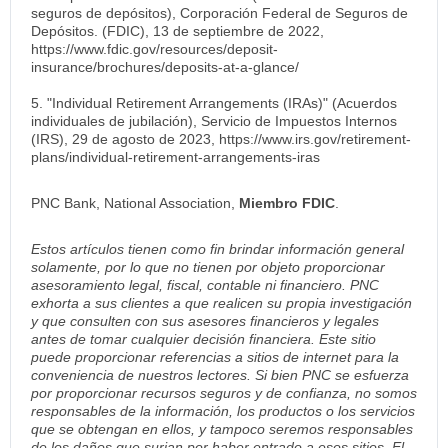
seguros de depósitos), Corporación Federal de Seguros de
Depósitos. (FDIC), 13 de septiembre de 2022,
https://www.fdic.gov/resources/deposit-
insurance/brochures/deposits-at-a-glance/
5. "Individual Retirement Arrangements (IRAs)" (Acuerdos
individuales de jubilación), Servicio de Impuestos Internos
(IRS), 29 de agosto de 2023, https://www.irs.gov/retirement-
plans/individual-retirement-arrangements-iras
PNC Bank, National Association,
Miembro FDIC
.
Estos artículos tienen como fin brindar información general
solamente, por lo que no tienen por objeto proporcionar
asesoramiento legal, fiscal, contable ni financiero. PNC
exhorta a sus clientes a que realicen su propia investigación
y que consulten con sus asesores financieros y legales
antes de tomar cualquier decisión financiera. Este sitio
puede proporcionar referencias a sitios de internet para la
conveniencia de nuestros lectores. Si bien PNC se esfuerza
por proporcionar recursos seguros y de confianza, no somos
responsables de la información, los productos o los servicios
que se obtengan en ellos, y tampoco seremos responsables
de los daños que surjan por haber entrado a esos sitios. El