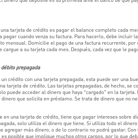
 El dinero que deposite es su promesa ante el banco de que pa
 una tarjeta de crédito es pagar el balance completo cada me
pagar cuando venza su factura. Para hacerlo, debe incluir la 
o mensual. Domicilie el pago de una factura recurrente, por 
se cargue a su tarjeta cada mes. Después, cada vez que le pague
e débito prepagada
 un crédito con una tarjeta prepagada, esta puede ser una b
na tarjeta de crédito. Las tarjetas prepagadas, de hecho, se c
olo puede acceder al dinero que haya “cargado” en la tarjeta. 
a dinero que solicita en préstamo. Se trata de dinero que no 
e en una tarjeta de crédito, tiene que pagar intereses sobre di
agada, solo utiliza el dinero que tiene. Si utiliza todo el diner
ue agregar más dinero, o de lo contrario no podrá gastar. Con
 es posible que implique muchos otros cargos, por lo que de