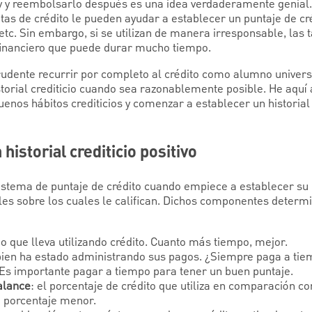
y y reembolsarlo después es una idea verdaderamente genial.
etas de crédito le pueden ayudar a establecer un puntaje de cr
tc. Sin embargo, si se utilizan de manera irresponsable, las t
financiero que puede durar mucho tiempo.
dente recurrir por completo al crédito como alumno universi
torial crediticio cuando sea razonablemente posible. He aqu
uenos hábitos crediticios y comenzar a establecer un historial 
istorial crediticio positivo
stema de puntaje de crédito cuando empiece a establecer su hi
es sobre los cuales le califican. Dichos componentes determ
po que lleva utilizando crédito. Cuanto más tiempo, mejor.
 bien ha estado administrando sus pagos. ¿Siempre paga a tie
Es importante pagar a tiempo para tener un buen puntaje.
alance
: el porcentaje de crédito que utiliza en comparación co
n porcentaje menor.