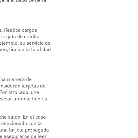
gará el balance de la
s. Realice cargos
tarjeta de crédito
ejemplo, su servicio de
n, liquide la totalidad
uena manera de
onsideran tarjetas de
Por otro lado, una
necesariamente tiene a
cho saldo. En el caso
o relacionado con la
 una tarjeta prepagada
be asegurarse de leer