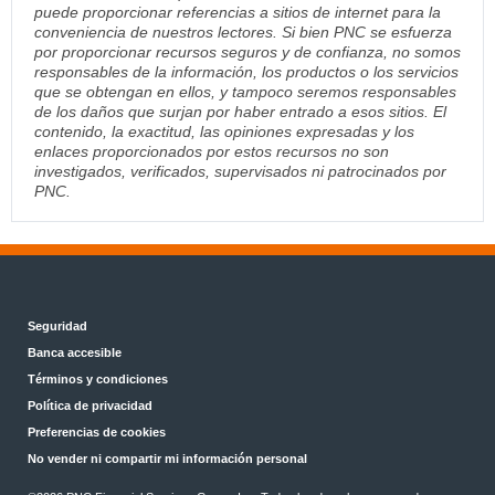
puede proporcionar referencias a sitios de internet para la
conveniencia de nuestros lectores. Si bien PNC se esfuerza
por proporcionar recursos seguros y de confianza, no somos
responsables de la información, los productos o los servicios
que se obtengan en ellos, y tampoco seremos responsables
de los daños que surjan por haber entrado a esos sitios. El
contenido, la exactitud, las opiniones expresadas y los
enlaces proporcionados por estos recursos no son
investigados, verificados, supervisados ni patrocinados por
PNC.
Seguridad
Banca accesible
Términos y condiciones
Política de privacidad
Preferencias de cookies
No vender ni compartir mi información personal