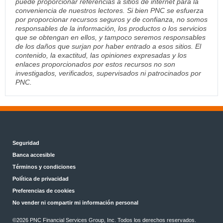
puede proporcionar referencias a sitios de internet para la
conveniencia de nuestros lectores. Si bien PNC se esfuerza
por proporcionar recursos seguros y de confianza, no somos
responsables de la información, los productos o los servicios
que se obtengan en ellos, y tampoco seremos responsables
de los daños que surjan por haber entrado a esos sitios. El
contenido, la exactitud, las opiniones expresadas y los
enlaces proporcionados por estos recursos no son
investigados, verificados, supervisados ni patrocinados por
PNC.
Seguridad
Banca accesible
Términos y condiciones
Política de privacidad
Preferencias de cookies
No vender ni compartir mi información personal
©2026 PNC Financial Services Group, Inc. Todos los derechos reservados.