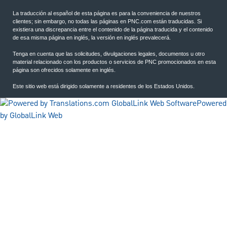
La traducción al español de esta página es para la conveniencia de nuestros
clientes; sin embargo, no todas las páginas en PNC.com están traducidas. Si
existiera una discrepancia entre el contenido de la página traducida y el contenido
de esa misma página en inglés, la versión en inglés prevalecerá.
Tenga en cuenta que las solicitudes, divulgaciones legales, documentos u otro
material relacionado con los productos o servicios de PNC promocionados en esta
página son ofrecidos solamente en inglés.
Este sitio web está dirigido solamente a residentes de los Estados Unidos.
Powered
by GlobalLink Web