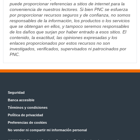
puede proporcionar referencias a sitios de internet para la
conveniencia de nuestros lectores. Si bien PNC se esfuerza
por proporcionar recursos seguros y de confianza, no somos
responsables de la información, los productos o los servicios
que se obtengan en ellos, y tampoco seremos responsables
de los daños que surjan por haber entrado a esos sitios. El
contenido, la exactitud, las opiniones expresadas y los
enlaces proporcionados por estos recursos no son
investigados, verificados, supervisados ni patrocinados por
PNC.
Seguridad
Banca accesible
Términos y condiciones
Política de privacidad
Preferencias de cookies
No vender ni compartir mi información personal