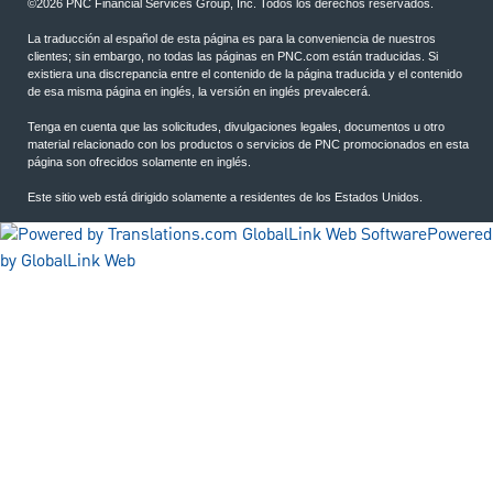
©2026 PNC Financial Services Group, Inc. Todos los derechos reservados.
La traducción al español de esta página es para la conveniencia de nuestros
clientes; sin embargo, no todas las páginas en PNC.com están traducidas. Si
existiera una discrepancia entre el contenido de la página traducida y el contenido
de esa misma página en inglés, la versión en inglés prevalecerá.
Tenga en cuenta que las solicitudes, divulgaciones legales, documentos u otro
material relacionado con los productos o servicios de PNC promocionados en esta
página son ofrecidos solamente en inglés.
Este sitio web está dirigido solamente a residentes de los Estados Unidos.
Powered
by GlobalLink Web