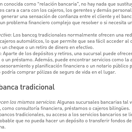
 conocida como “relación bancaria”, no hay nada que sustitu
es cara a cara con los cajeros, los gerentes y demás personal 
generar una sensación de confianza entre el cliente y el banc
e un problema financiero complejo que resolver o si necesita u
ctivo
: Los banco
s
tradicionales normalmente ofrecen una re
cajeros automáticos, lo que permite que sea fácil acceder al d
un cheque o un retiro de dinero en efectivo.
s
: Aparte de los depósitos y retiros, una sucursal puede ofrec
d o un préstamo. Además, puede encontrar servicios como la 
sesoramiento y planificación financiera o un notario público 
 podría comprar pólizas de seguro de vida en el lugar.
banca tradicional
ecen los mismos servicios
: Algunas sucursales bancarias tal 
 como consultoría financiera, préstamos o cajeros bilingües.
 bancos tradicionales, su acceso a los servicios bancarios se l
robable que no pueda hacer un depósito o transferir fondos de
na.