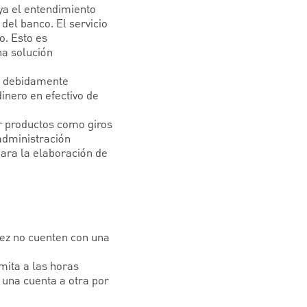
ya el entendimiento
del banco. El servicio
o. Esto es
na solución
d debidamente
inero en efectivo de
er productos como giros
administración
para la elaboración de
vez no cuenten con una
imita a las horas
 una cuenta a otra por