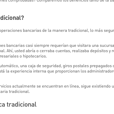
ciones comprobadas? Comparemos los beneficios tanto de la b
adicional?
 operaciones bancarias de la manera tradicional, lo más segur
es bancarias casi siempre requerían que visitara una sucursal
al. Ahí, usted abría o cerraba cuentas, realizaba depósitos y re
esariales o hipotecarios.
automático, una caja de seguridad, giros postales prepagados
está la experiencia interna que proporcionan los administrador
icios actualmente se encuentran en línea, sigue existiendo u
aria tradicional.
ca tradicional