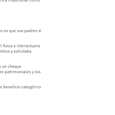
anca tradicional como
o es que sus padres sí
 física e interactuara
tiros y solicitaba
 o un cheque
es patrimoniales y los
n beneficio categórico