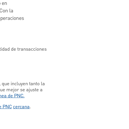
o en
 Con la
 operaciones
ntidad de transacciones
que incluyen tanto la
que mejor se ajuste a
ínea de PNC.
de PNC
cercana
.