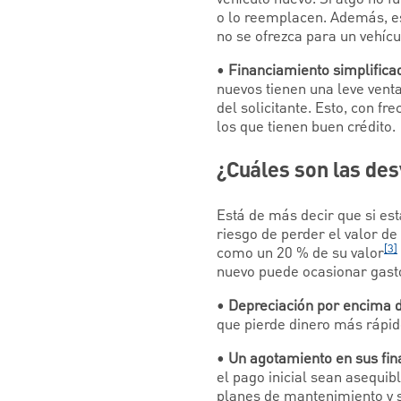
o lo reemplacen. Además, es
no se ofrezca para un vehícu
•
Financiamiento simplifica
nuevos tienen una leve venta
del solicitante. Esto, con f
los que tienen buen crédito.
¿Cuáles son las de
Está de más decir que si est
riesgo de perder el valor de
[3]
como un 20 % de su valor
nuevo puede ocasionar gasto
•
Depreciación por encima d
que pierde dinero más rápid
•
Un agotamiento en sus fin
el pago inicial sean asequib
planes de mantenimiento y s