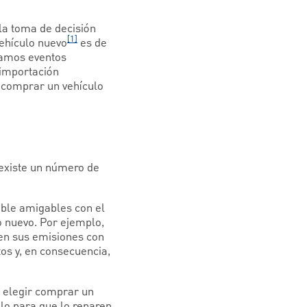
la toma de decisión
[1]
vehículo nuevo
es de
tamos eventos
 importación
e comprar un vehículo
, existe un número de
ible amigables con el
 nuevo. Por ejemplo,
en sus emisiones con
os y, en consecuencia,
e elegir comprar un
lo para que lo reparen