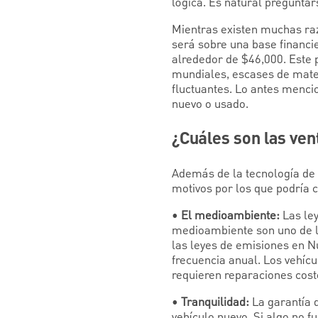
lógica. Es natural pregunta
Mientras existen muchas raz
será sobre una base financie
alrededor de $46,000. Este 
mundiales, escases de mater
fluctuantes. Lo antes menci
nuevo o usado.
¿Cuáles son las ven
Además de la tecnología de p
motivos por los que podría 
•
El medioambiente:
Las ley
medioambiente son uno de l
las leyes de emisiones en N
frecuencia anual. Los vehíc
requieren reparaciones cost
•
Tranquilidad:
La garantía 
vehículo nuevo. Si algo no 