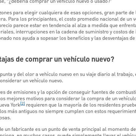
rse, “¿debería comprar un vehículo nuevo o usado?”
ones para elegir cualquiera de esas opciones, gran parte de 
ra. Para los principiantes, el costo promedio nacional de un 
precio parece estar en tendencia al alza a medida que enfren
iales, interrupciones en la cadena de suministro y costos de
onado nos ayuda a sopesar los beneficios y las desventajas d
tajas de comprar un vehículo nuevo?
unta y del olor a vehículo nuevo en su viaje diario al trabajo
considerar un vehículo nuevo.
es de emisiones y la opción de conseguir fuentes de combust
os mejores motivos para considerar la compra de un vehículo
[2]
ueva York
requieren que la mayoría de los residentes prueb
ulos más antiguos no siempre cumplen con estos requerimient
osas.
de un fabricante es un punto de venta principal al momento d
funciona, en muchos casos, puede simplemente llevar el vehícu