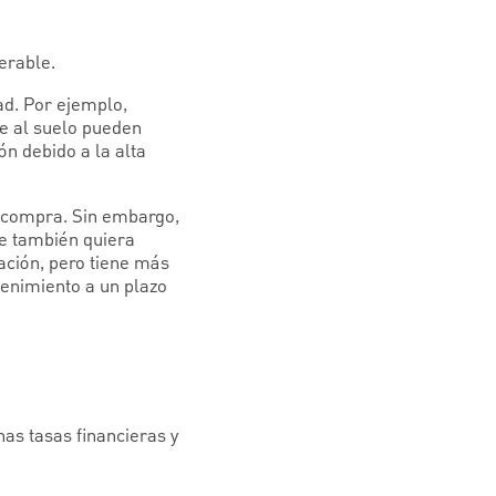
erable.
ad. Por ejemplo,
re al suelo pueden
ón debido a la alta
a compra. Sin embargo,
ue también quiera
ación, pero tiene más
enimiento a un plazo
as tasas financieras y