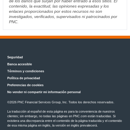
de los daños que surjan por haber entrado a esos sitios. El
contenido, la exactitud, las opiniones expresadas y los
enlaces proporcionados por estos recursos no son
investigados, verificados, supervisados ni patrocinados por
PNC.
Seguridad
Banca accesible
Términos y condiciones
Política de privacidad
Preferencias de cookies
No vender ni compartir mi información personal
©
2026 PNC Financial Services Group, Inc. Todos los derechos reservados.
La traducción al español de esta página es para la conveniencia de nuestros
clientes; sin embargo, no todas las páginas en PNC.com están traducidas. Si
existiera una discrepancia entre el contenido de la página traducida y el contenido
de esa misma página en inglés, la versión en inglés prevalecerá.