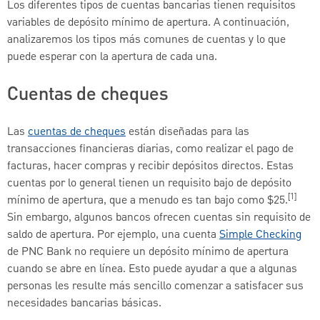
Los diferentes tipos de cuentas bancarias tienen requisitos
variables de depósito mínimo de apertura. A continuación,
analizaremos los tipos más comunes de cuentas y lo que
puede esperar con la apertura de cada una.
Cuentas de cheques
Las
cuentas de cheques
están diseñadas para las
transacciones financieras diarias, como realizar el pago de
facturas, hacer compras y recibir depósitos directos. Estas
cuentas por lo general tienen un requisito bajo de depósito
[1]
mínimo de apertura, que a menudo es tan bajo como $25.
Sin embargo, algunos bancos ofrecen cuentas sin requisito de
saldo de apertura. Por ejemplo, una cuenta
Simple Checking
de PNC Bank no requiere un depósito mínimo de apertura
cuando se abre en línea. Esto puede ayudar a que a algunas
personas les resulte más sencillo comenzar a satisfacer sus
necesidades bancarias básicas.