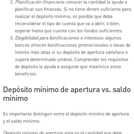
Planificación financiera
: conocer la cantidad le ayuda a
planificar sus finanzas. Si no tiene dinero suficiente para
realizar el depósito mínimo, es posible que deba
reconsiderar el tipo de cuenta que va a abrir, o bien,
esperar hasta que cuente con los fondos suficientes.
Elegibilidad para bonificaciones o intereses
: algunos
bancos ofrecen bonificaciones promocionales o tasas de
interés más altas si su depósito de apertura satisface o
supera determinado umbral. Comprender los requisitos
de depósito le ayuda a asegurar que maximice estos
beneficios.
Depósito mínimo de apertura vs. saldo
mínimo
Es importante distinguir entre el depósito mínimo de apertura
y el saldo mínimo:
Depósito mínimo de apertura
: esta es la cantidad que debe