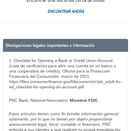
Encontrar una sucursal cerca de usted
ENCONTRAR AHORA
Divulgaciones legales importantes e información
1. Checklist for Opening a Bank or Credit Union Account
(Lista de verificación para abrir una cuenta en un banco o
una cooperativa de crédito), Oficina para la Protección
Financiera del Consumidor, marzo de 2021,
https://files.consumerfinance.gov/f/documents/cfpb_adult-fin-
ed_checklist-for-opening-an-account.pdf
PNC Bank, National Association,
Miembro FDIC
.
Estos artículos tienen como fin brindar información general
solamente, por lo que no tienen por objeto proporcionar
asesoramiento legal, fiscal, contable ni financiero. PNC
exhorta a sus clientes a que realicen su propia investigación