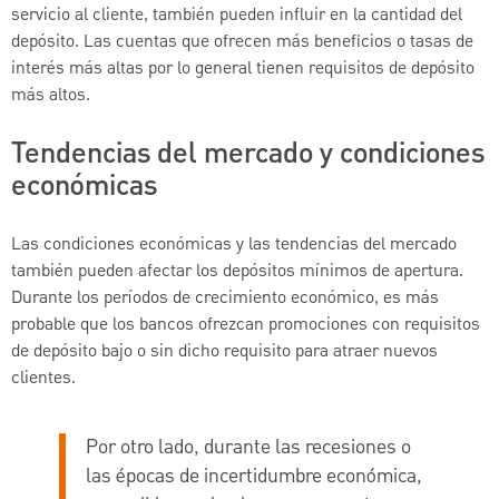
servicio al cliente, también pueden influir en la cantidad del
depósito. Las cuentas que ofrecen más beneficios o tasas de
interés más altas por lo general tienen requisitos de depósito
más altos.
Tendencias del mercado y condiciones
económicas
Las condiciones económicas y las tendencias del mercado
también pueden afectar los depósitos mínimos de apertura.
Durante los períodos de crecimiento económico, es más
probable que los bancos ofrezcan promociones con requisitos
de depósito bajo o sin dicho requisito para atraer nuevos
clientes.
Por otro lado, durante las recesiones o
las épocas de incertidumbre económica,