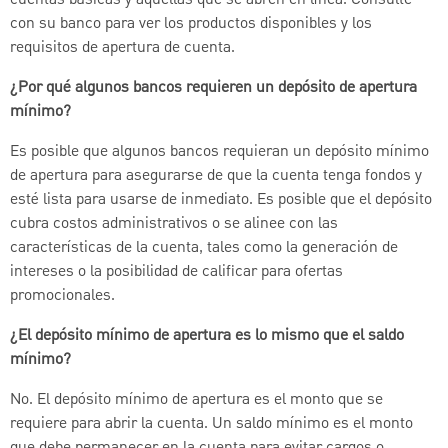
con su banco para ver los productos disponibles y los
requisitos de apertura de cuenta.
¿Por qué algunos bancos requieren un depósito de apertura
mínimo?
Es posible que algunos bancos requieran un depósito mínimo
de apertura para asegurarse de que la cuenta tenga fondos y
esté lista para usarse de inmediato. Es posible que el depósito
cubra costos administrativos o se alinee con las
características de la cuenta, tales como la generación de
intereses o la posibilidad de calificar para ofertas
promocionales.
¿El depósito mínimo de apertura es lo mismo que el saldo
mínimo?
No. El depósito mínimo de apertura es el monto que se
requiere para abrir la cuenta. Un saldo mínimo es el monto
que debe permanecer en la cuenta para evitar cargos o