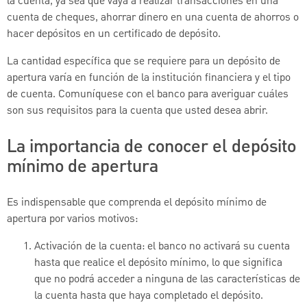
la cuenta, ya sea que vaya a realizar transacciones en una
cuenta de cheques, ahorrar dinero en una cuenta de ahorros o
hacer depósitos en un certificado de depósito.
La cantidad específica que se requiere para un depósito de
apertura varía en función de la institución financiera y el tipo
de cuenta. Comuníquese con el banco para averiguar cuáles
son sus requisitos para la cuenta que usted desea abrir.
La importancia de conocer el depósito
mínimo de apertura
Es indispensable que comprenda el depósito mínimo de
apertura por varios motivos:
Activación de la cuenta: el banco no activará su cuenta
hasta que realice el depósito mínimo, lo que significa
que no podrá acceder a ninguna de las características de
la cuenta hasta que haya completado el depósito.