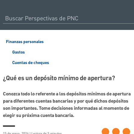
Finanzas personales
Gastos
Cuentas de cheques
¿Qué es un depósito mínimo de apertura?
Conozca todo lo referente a los depósitos mínimos de apertura
para diferentes cuentas bancarias y por qué dichos depósitos
son importantes. Tome decisiones informadas al momento de
elegir su próxima cuenta bancaria.
15 de mayo, 2026 | Lectura de 5 minutos