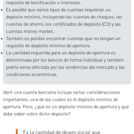
requisito de bonificación o intereses.
Es posible que varios tipos de cuentas requieran un
depósito mínimo, incluyendo las cuentas de cheques, las
cuentas de ahorro, los certificados de depósito (CD) y las
cuentas money market.
También es posible encontrar cuentas que no tengan un
requisito de depósito mínimo de apertura.
La cantidad requerida para un depósito de apertura es
determinada por los bancos de forma individual y también
podría verse afectada por las tendencias del mercado y las
condiciones económicas.
Abrir una cuenta bancaria incluye varias consideraciones
importantes, una de las cuales es el depósito mínimo de
apertura. Pero, ¿qué es un depósito mínimo de apertura y qué
debe saber sobre dicho depósito?
Es la cantidad de dinero inicial que