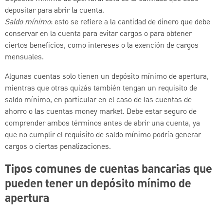
depositar para abrir la cuenta.
Saldo mínimo
: esto se refiere a la cantidad de dinero que debe
conservar en la cuenta para evitar cargos o para obtener
ciertos beneficios, como intereses o la exención de cargos
mensuales.
Algunas cuentas solo tienen un depósito mínimo de apertura,
mientras que otras quizás también tengan un requisito de
saldo mínimo, en particular en el caso de las cuentas de
ahorro o las cuentas money market. Debe estar seguro de
comprender ambos términos antes de abrir una cuenta, ya
que no cumplir el requisito de saldo mínimo podría generar
cargos o ciertas penalizaciones.
Tipos comunes de cuentas bancarias que
pueden tener un depósito mínimo de
apertura