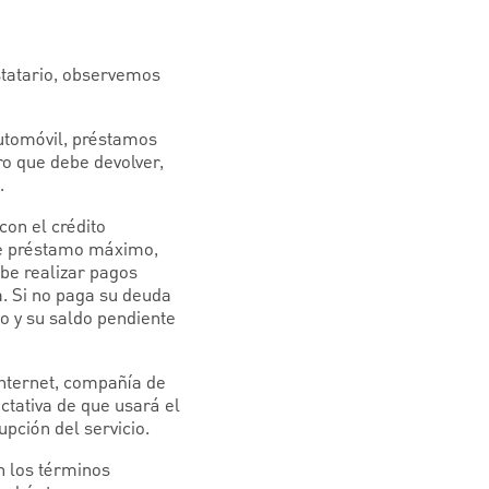
estatario, observemos
utomóvil, préstamos
ro que debe devolver,
s.
con el crédito
 de préstamo máximo,
ebe realizar pagos
. Si no paga su deuda
o y su saldo pendiente
internet, compañía de
ctativa de que usará el
upción del servicio.
n los términos