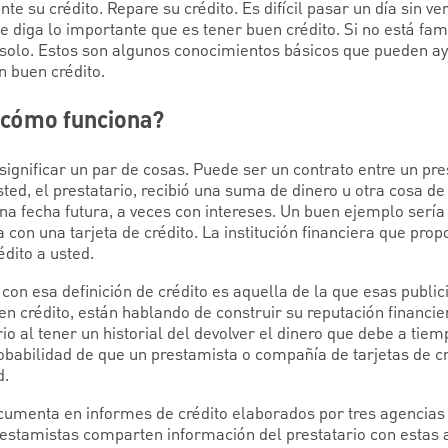
nte su crédito. Repare su crédito. Es difícil pasar un día sin ve
 diga lo importante que es tener buen crédito. Si no está fam
á solo. Estos son algunos conocimientos básicos que pueden a
n buen crédito.
y cómo funciona?
significar un par de cosas. Puede ser un contrato entre un pre
sted, el prestatario, recibió una suma de dinero u otra cosa d
una fecha futura, a veces con intereses. Un buen ejemplo ser
on una tarjeta de crédito. La institución financiera que prop
édito a usted.
on esa definición de crédito es aquella de la que esas publi
uen crédito, están hablando de construir su reputación financi
io al tener un historial del devolver el dinero que debe a tiem
obabilidad de que un prestamista o compañía de tarjetas de cr
d.
ocumenta en informes de crédito elaborados por tres agencias 
restamistas comparten información del prestatario con estas