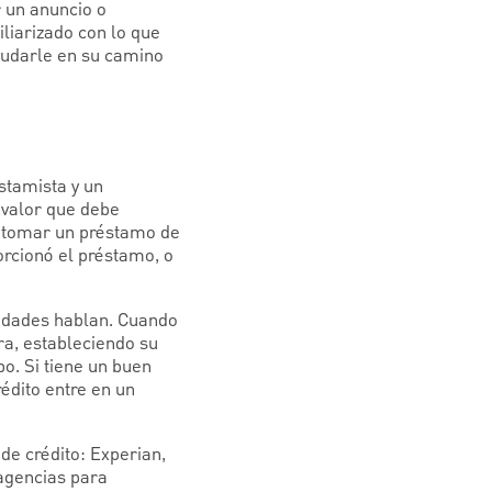
r un anuncio o
iliarizado con lo que
yudarle en su camino
stamista y un
e valor que debe
ía tomar un préstamo de
orcionó el préstamo, o
cidades hablan. Cuando
era, estableciendo su
po. Si tiene un buen
édito entre en un
de crédito: Experian,
 agencias para