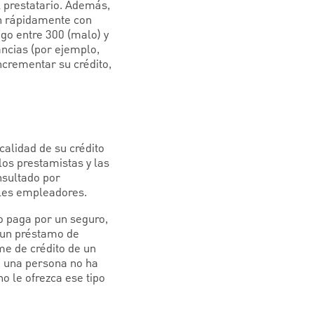
l prestatario. Además,
en rápidamente con
go entre 300 (malo) y
ancias (por ejemplo,
ncrementar su crédito,
calidad de su crédito
os prestamistas y las
nsultado por
ales empleadores.
o paga por un seguro,
a un préstamo de
me de crédito de un
i una persona no ha
 le ofrezca ese tipo