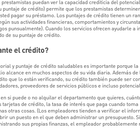
 prestamistas puedan ver la capacidad crediticia del potencia
su puntaje de crédito) permite que los prestamistas determin
sted pagar su préstamo. Los puntajes de crédito tienen un ran
según sus actividades financieras, comportamientos y circunst
agos punsualmente). Cuando los servicios ofrecen ayudarle a i
 de su puntaje de crédito.
nte el crédito?
orial y puntaje de crédito saludables es importante porque la 
io alcance en muchos aspectos de su vida diaria. Además de l
ito que lo están verificando, su crédito también puede ser co
adores, proveedores de servicios públicos e incluso potenci
 en si puede o no alquilar el departamento que quieres, cuánt
us tarjetas de crédito, la tasa de interés que paga cuando tom
as otras cosas. (Los empleadores tienden a verificar el infor
rir un puesto en el que deben administrar un presupuesto. S
istrando sus propias finanzas, el empleador probablemente no