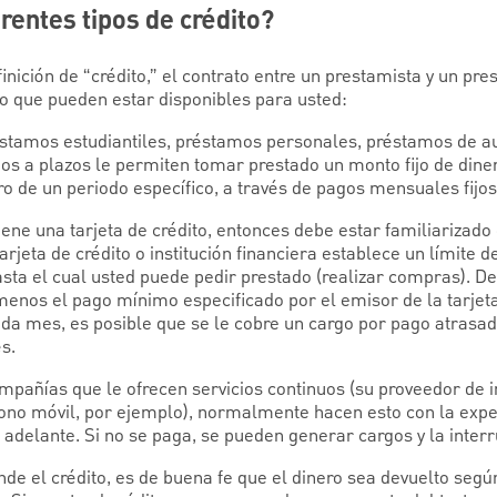
erentes tipos de crédito?
inición de “crédito,” el contrato entre un prestamista y un pr
ito que pueden estar disponibles para usted:
éstamos estudiantiles, préstamos personales, préstamos de a
mos a plazos le permiten tomar prestado un monto fijo de dine
o de un periodo específico, a través de pagos mensuales fijo
tiene una tarjeta de crédito, entonces debe estar familiarizado 
rjeta de crédito o institución financiera establece un límite
asta el cual usted puede pedir prestado (realizar compras). D
enos el pago mínimo especificado por el emisor de la tarjeta
a mes, es posible que se le cobre un cargo por pago atrasad
s.
ompañías que le ofrecen servicios continuos (su proveedor de 
éfono móvil, por ejemplo), normalmente hacen esto con la expe
 adelante. Si no se paga, se pueden generar cargos y la interr
de el crédito, es de buena fe que el dinero sea devuelto segú