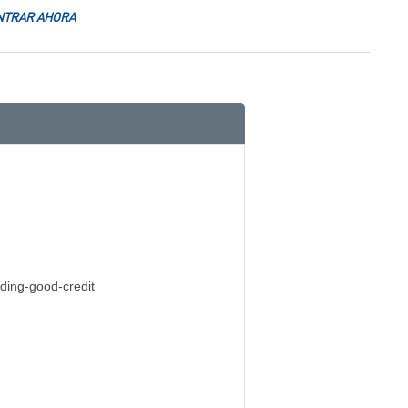
TRAR AHORA
e de 2019
ding-good-credit
022
2