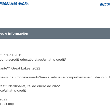
ROGRAMAR AHORA
ENCON
tes e información
dito?” Experian, 3 de octubr
erian/credit-education/faqs/what-is-credit/
por qué es importante?” Great Lakes, 2022
s/?news_cat=money-smarts&news_article=a-comprehensive-guide-to-buil
qué lo necesitas?” NerdWallet, 25 de enero de 2
ce/what-is-credit
topedia, 13 de enero de 202
redit.asp