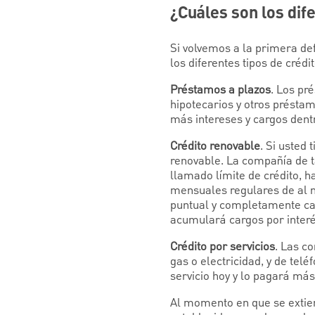
¿Cuáles son los dif
Si volvemos a la primera def
los diferentes tipos de créd
Préstamos a plazos
. Los pr
hipotecarios y otros présta
más intereses y cargos dentr
Crédito renovable
. Si usted 
renovable. La compañía de ta
llamado límite de crédito, h
mensuales regulares de al m
puntual y completamente cad
acumulará cargos por interé
Crédito por servicios
. Las c
gas o electricidad, y de tel
servicio hoy y lo pagará más
Al momento en que se extien