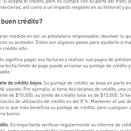
. Si acepta el crédito, pero no cumple con su parte del trato, 
nancieras, así como a un impacto negativo en su historial y pu
 buen crédito?
gran medida en ser un prestatario responsable: devolver lo q
con su acreedor. Estos son algunos pasos para ayudarle a man
e crédito alto:
to significa pagar sus facturas y realizar sus pagos de pr
 fecha límite de pago puede arruinar su puntaje de crédito 
iable.
ta de crédito bajos.
Su puntaje de crédito se basa en parte en
stá usando. Por ejemplo, si tiene dos tarjetas de crédito, una c
mite de $10,000, su límite de crédito total es de $15,000. Si t
elación de utilización de crédito es del 8 %. Mantener el uso de
es lo que más beneficia su puntaje de crédito, pero cualquier 
era bueno.
dito
. Es importante verificar regularmente su informe de créd
lenta, como pagos reportados incorrectamente o compras real