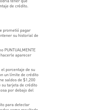
podría tener que
ntaje de crédito.
ue prometió pagar
tener su historial de
éstamo PUNTUALMENTE
y hacerle aparecer
 el porcentaje de su
on un límite de crédito
iene saldos de $1,200
 su tarjeta de crédito
cosa por debajo del
ito para detectar
izadas como resultado