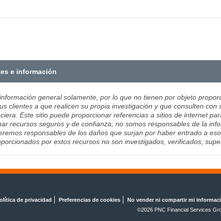
tes e información
 información general solamente, por lo que no tienen por objeto proporc
us clientes a que realicen su propia investigación y que consulten con 
ciera. Este sitio puede proporcionar referencias a sitios de internet pa
ar recursos seguros y de confianza, no somos responsables de la infor
remos responsables de los daños que surjan por haber entrado a esos si
porcionados por estos recursos no son investigados, verificados, sup
olítica de privacidad
Preferencias de cookies
No vender ni compartir mi informac
©2026 PNC Financial Services Gro