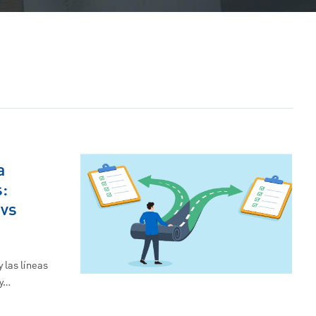
a
:
 vs
 las líneas
 y…