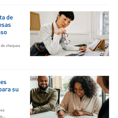
ta de
esas
aso
a de cheques
nes
para su
ces
de…