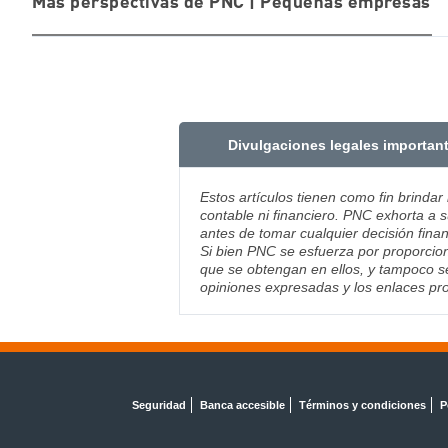
Más perspectivas de PNC | Pequeñas empresas
Divulgaciones legales importan
Estos artículos tienen como fin brindar
contable ni financiero. PNC exhorta a s
antes de tomar cualquier decisión finan
Si bien PNC se esfuerza por proporcion
que se obtengan en ellos, y tampoco se
opiniones expresadas y los enlaces pro
Seguridad
Banca accesible
Términos y condiciones
P