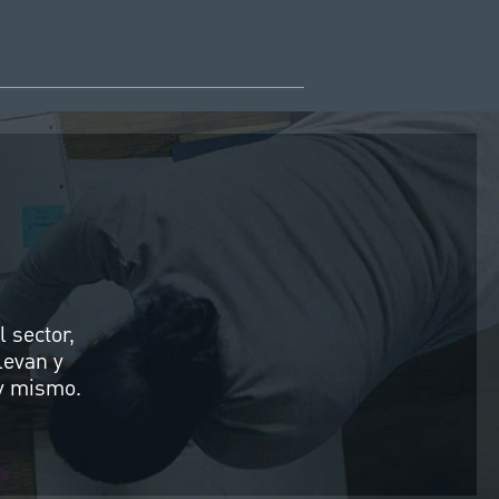
 sector,
levan y
y mismo.