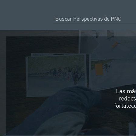
Las más
redact
fortale