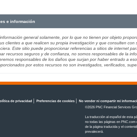
tes e información
 información general solamente, por lo que no tienen por objeto proporc
us clientes a que realicen su propia investigación y que consulten con 
ciera. Este sitio puede proporcionar referencias a sitios de internet pa
ar recursos seguros y de confianza, no somos responsables de la infor
remos responsables de los daños que surjan por haber entrado a esos si
porcionados por estos recursos no son investigados, verificados, sup
olítica de privacidad
Preferencias de cookies
No vender ni compartir mi informac
©
2026 PNC Financial Services Gro
La traducción al español de esta p
no todas las páginas en PNC.com es
de la página traducida y el conteni
prevalecerá.