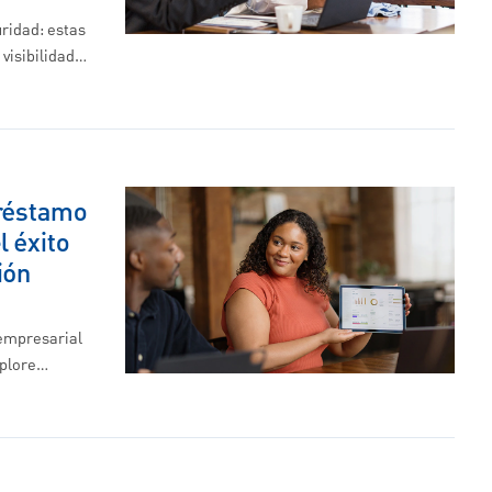
ridad: estas
 visibilidad…
préstamo
l éxito
ión
empresarial
xplore…