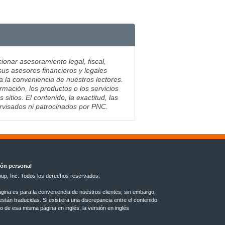
ionar asesoramiento legal, fiscal,
sus asesores financieros y legales
ra la conveniencia de nuestros lectores.
mación, los productos o los servicios
tios. El contenido, la exactitud, las
ervisados ni patrocinados por PNC.
ión personal
up, Inc. Todos los derechos reservados.
ágina es para la conveniencia de nuestros clientes; sin embargo,
tán traducidas. Si existiera una discrepancia entre el contenido
do de esa misma página en inglés, la versión en inglés