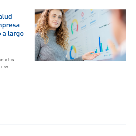
alud
empresa
 a largo
nte los
el uso…