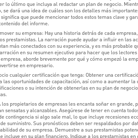
r lo último que incluya al redactar un plan de negocio. Mientr
o, se dará una idea de cuáles son los detalles más importante
al significa que puede mencionar todos estos temas clave y ga
contenido del informe.
romover su empresa: Hay una historia detrás de cada empresa,
los prestamistas. La narración puede ayudar a influir en las ac
entan más conectados con su experiencia, y es más probable q
 narración en su resumen ejecutivo para hacer que los lectore
su empresa, aborde brevemente por qué y cómo empezó la emp
onvertirse en empresario.
cio cualquier certificación que tenga: Obtener una certificac
a las oportunidades de capacitación, así como a aumentar la c
ficaciones o su intención de obtenerlas en su plan de negoci
tas.
A los propietarios de empresas les encanta soñar en grande, p
an sensatas y alcanzables. Asegúrese de tener en cuenta todo
de contingencia si algo sale mal, lo que incluye recesiones e
 de suministro. Sus pronósticos deben ser respaldados por dat
estabilidad de su empresa. Demuestre a sus prestamistas pote
e incluye en su plan financiero. Indique a los prestamistas en q