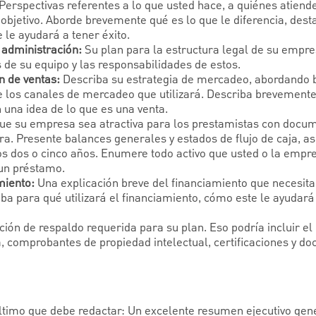
Perspectivas referentes a lo que usted hace, a quiénes atiend
bjetivo. Aborde brevemente qué es lo que le diferencia, des
 le ayudará a tener éxito.
 administración:
Su plan para la estructura legal de su empre
 de su equipo y las responsabilidades de estos.
 de ventas:
Describa su estrategia de mercadeo, abordando 
e los canales de mercadeo que utilizará. Describa brevemente 
 una idea de lo que es una venta.
ue su empresa sea atractiva para los prestamistas con docu
ra. Presente balances generales y estados de flujo de caja, a
os dos o cinco años. Enumere todo activo que usted o la empr
 un préstamo.
miento:
Una explicación breve del financiamiento que necesita
iba para qué utilizará el financiamiento, cómo este le ayudará 
ón de respaldo requerida para su plan. Eso podría incluir el 
, comprobantes de propiedad intelectual, certificaciones y d
último que debe redactar: Un excelente resumen ejecutivo ge