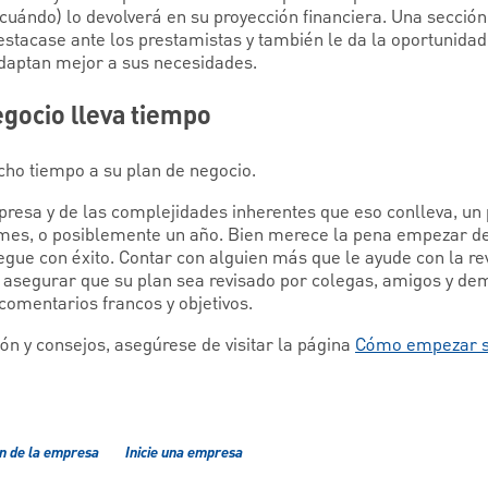
uándo) lo devolverá en su proyección financiera. Una sección 
destacase ante los prestamistas y también le da la oportunida
adaptan mejor a sus necesidades.
egocio lleva tiempo
cho tiempo a su plan de negocio.
resa y de las complejidades inherentes que eso conlleva, un 
 mes, o posiblemente un año. Bien merece la pena empezar de
ue con éxito. Contar con alguien más que le ayude con la rev
e asegurar que su plan sea revisado por colegas, amigos y d
comentarios francos y objetivos.
n y consejos, asegúrese de visitar la página
Cómo empezar s
n de la empresa
Inicie una empresa