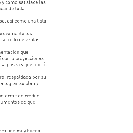
e y cómo satisface las
tacando toda
sa, así como una lista
brevemente los
su ciclo de ventas
mentación que
sí como proyecciones
esa posea y que podría
rá, respaldada por su
a lograr su plan y
informe de crédito
ocumentos de que
nera una muy buena