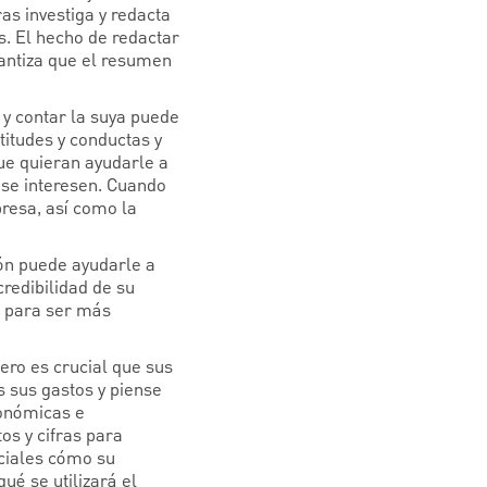
as investiga y redacta
s. El hecho de redactar
rantiza que el resumen
 y contar la suya puede
titudes y conductas y
ue quieran ayudarle a
s se interesen. Cuando
resa, así como la
ión puede ayudarle a
redibilidad de su
o para ser más
ero es crucial que sus
s sus gastos y piense
conómicas e
os y cifras para
nciales cómo su
ué se utilizará el