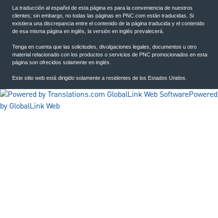
La traducción al español de esta página es para la conveniencia de nuestros
clientes; sin embargo, no todas las páginas en PNC.com están traducidas. Si
existiera una discrepancia entre el contenido de la página traducida y el contenido
de esa misma página en inglés, la versión en inglés prevalecerá.
Tenga en cuenta que las solicitudes, divulgaciones legales, documentos u otro
material relacionado con los productos o servicios de PNC promocionados en esta
página son ofrecidos solamente en inglés.
Este sitio web está dirigido solamente a residentes de los Estados Unidos.
Powered
by GlobalLink Web