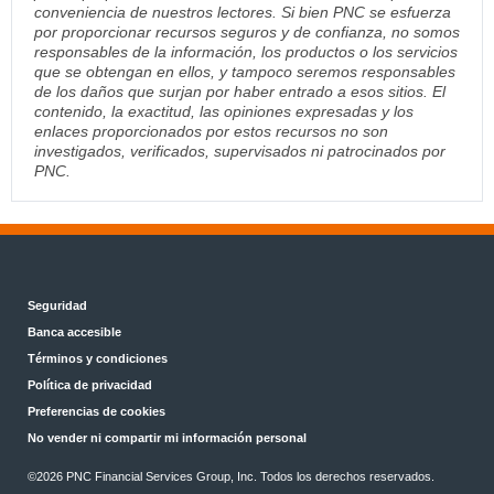
conveniencia de nuestros lectores. Si bien PNC se esfuerza
por proporcionar recursos seguros y de confianza, no somos
responsables de la información, los productos o los servicios
que se obtengan en ellos, y tampoco seremos responsables
de los daños que surjan por haber entrado a esos sitios. El
contenido, la exactitud, las opiniones expresadas y los
enlaces proporcionados por estos recursos no son
investigados, verificados, supervisados ni patrocinados por
PNC.
Seguridad
Banca accesible
Términos y condiciones
Política de privacidad
Preferencias de cookies
No vender ni compartir mi información personal
©2026 PNC Financial Services Group, Inc. Todos los derechos reservados.