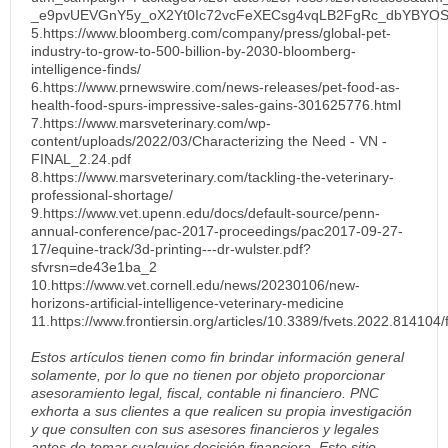
_e9pvUEVGnY5y_oX2Yt0Ic72vcFeXECsg4vqLB2FgRc_dbYBYOSBT
5.https://www.bloomberg.com/company/press/global-pet-
industry-to-grow-to-500-billion-by-2030-bloomberg-
intelligence-finds/
6.https://www.prnewswire.com/news-releases/pet-food-as-
health-food-spurs-impressive-sales-gains-301625776.html
7.https://www.marsveterinary.com/wp-
content/uploads/2022/03/Characterizing the Need - VN -
FINAL_2.24.pdf
8.https://www.marsveterinary.com/tackling-the-veterinary-
professional-shortage/
9.https://www.vet.upenn.edu/docs/default-source/penn-
annual-conference/pac-2017-proceedings/pac2017-09-27-
17/equine-track/3d-printing---dr-wulster.pdf?
sfvrsn=de43e1ba_2
10.https://www.vet.cornell.edu/news/20230106/new-
horizons-artificial-intelligence-veterinary-medicine
11.https://www.frontiersin.org/articles/10.3389/fvets.2022.814104/
Estos artículos tienen como fin brindar información general
solamente, por lo que no tienen por objeto proporcionar
asesoramiento legal, fiscal, contable ni financiero. PNC
exhorta a sus clientes a que realicen su propia investigación
y que consulten con sus asesores financieros y legales
antes de tomar cualquier decisión financiera. Este sitio