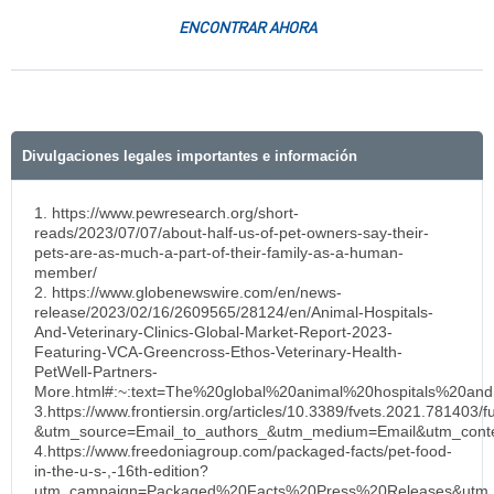
ENCONTRAR AHORA
Divulgaciones legales importantes e información
1. https://www.pewresearch.org/short-
reads/2023/07/07/about-half-us-of-pet-owners-say-their-
pets-are-as-much-a-part-of-their-family-as-a-human-
member/
2. https://www.globenewswire.com/en/news-
release/2023/02/16/2609565/28124/en/Animal-Hospitals-
And-Veterinary-Clinics-Global-Market-Report-2023-
Featuring-VCA-Greencross-Ethos-Veterinary-Health-
PetWell-Partners-
More.html#:~:text=The%20global%20animal%20hospitals%20
3.https://www.frontiersin.org/articles/10.3389/fvets.2021.781403/fu
&utm_source=Email_to_authors_&utm_medium=Email&utm_conten
4.https://www.freedoniagroup.com/packaged-facts/pet-food-
in-the-u-s-,-16th-edition?
utm_campaign=Packaged%20Facts%20Press%20Releases&utm_