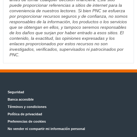
puede proporcionar referencias a sitios de internet para la
conveniencia de nuestros lectores. Si bien PNC se esfuerza
por proporcionar recursos seguros y de confianza, no somos
responsables de la información, los productos o los servicios
que se obtengan en ellos, y tampoco seremos responsables
de los daños que surjan por haber entrado a esos sitios. El
contenido, la exactitud, las opiniones expresadas y los
enlaces proporcionados por estos recursos no son
investigados, verificados, supervisados ni patrocinados por
PNC.
Seguridad
Banca accesible
Términos y condiciones
Política de privacidad
Preferencias de cookies
No vender ni compartir mi información personal