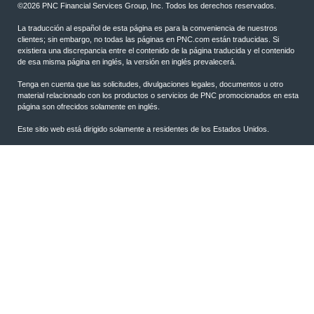
©
2026 PNC Financial Services Group, Inc. Todos los derechos reservados.
La traducción al español de esta página es para la conveniencia de nuestros
clientes; sin embargo, no todas las páginas en PNC.com están traducidas. Si
existiera una discrepancia entre el contenido de la página traducida y el contenido
de esa misma página en inglés, la versión en inglés prevalecerá.
Tenga en cuenta que las solicitudes, divulgaciones legales, documentos u otro
material relacionado con los productos o servicios de PNC promocionados en esta
página son ofrecidos solamente en inglés.
Este sitio web está dirigido solamente a residentes de los Estados Unidos.